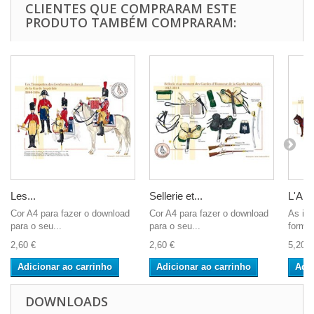
CLIENTES QUE COMPRARAM ESTE
PRODUTO TAMBÉM COMPRARAM:
Les...
Sellerie et...
L'Artil
Cor A4 para fazer o download
Cor A4 para fazer o download
As im
para o seu...
para o seu...
format
2,60 €
2,60 €
5,20 €
Adicionar ao carrinho
Adicionar ao carrinho
Adic
DOWNLOADS