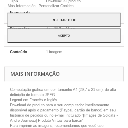
ao seu uso, pressione o botão Aceito.
Tipo
Download do produto
Más Información
Personalizar Cookies
Formato da
JPEG HD
imagem
REJEITAR TUDO
Dimensões
A4 - 29,7 x 21 cm
ACEPTO
Língua
Inglês e Francês
Conteúdo
1 imagem
MAIS INFORMAÇÃO
Computação gráfica em cor, tamanho A4 (29,7 x 21 cm), de alta
definição de formato JPEG.
Legend em Francês e Inglês.
Download do produto para o seu computador imediatamente
disponível após o pagamento (Paypal, cartão de banco) em seu
histórico de pedidos ou no e-mail intitulado "[Images de Soldats -
Andre Jouineau] Produto Virtual para baixar".
Para imprimir as imagens, recomendamos que você use