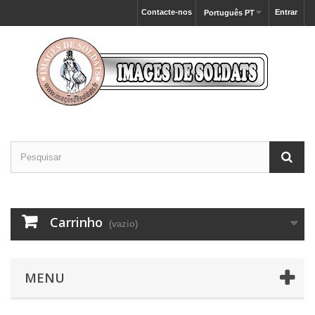
Contacte-nos
Entrar
Português PT
Carrinho
(vazio)
MENU