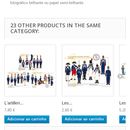
fotográfico brilhante ou papel semi-brilhante.
23 OTHER PRODUCTS IN THE SAME
CATEGORY:
L'artilleri...
Les...
Les...
7,80 €
2,60 €
5,20 €
Adicionar ao carrinho
Adicionar ao carrinho
Adic