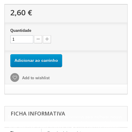
2,60 €
Quantidade
Adicionar ao carrinho
Add to wishlist
FICHA INFORMATIVA
Este site usa cookies próprios e de terceiros para melhorar nossos
serviços e mostrar a publicidade relacionada às suas preferências,
analisando seus hábitos navegação. Para dar seu consentimento