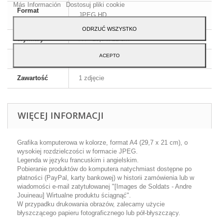
Más Información
Dostosuj pliki cookie
Format
JPEG HD
obrazu
ODRZUĆ WSZYSTKO
Wymiary
A4 - 29,7 x 21 cm
ACEPTO
Język
Angielski i francuski
Zawartość
1 zdjęcie
WIĘCEJ INFORMACJI
Grafika komputerowa w kolorze, format A4 (29,7 x 21 cm), o
wysokiej rozdzielczości w formacie JPEG.
Legenda w języku francuskim i angielskim.
Pobieranie produktów do komputera natychmiast dostępne po
płatności (PayPal, karty bankowej) w historii zamówienia lub w
wiadomości e-mail zatytułowanej "[Images de Soldats - Andre
Jouineau] Wirtualne produktu ściągnąć".
W przypadku drukowania obrazów, zalecamy użycie
błyszczącego papieru fotograficznego lub pół-błyszczący.