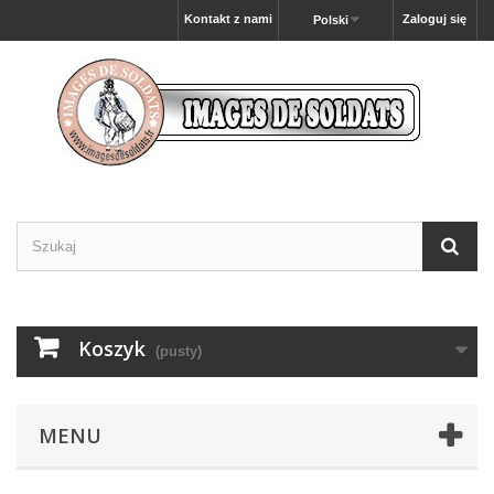
Kontakt z nami
Zaloguj się
Polski
Koszyk
(pusty)
MENU