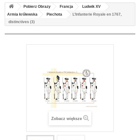
Pobierz Obrazy
Francja
Ludwik XV
Armia królewska
Piechota
L’Infanterie Royale en 1767,
distinctives (3)
Zobacz większe