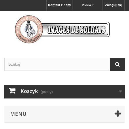
Kontakt z nami
Zaloguj się
Polski
Koszyk
(pusty)
MENU