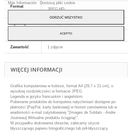
Más Información
Dostosuj pliki cookie
Format
JPEG HD
obrazu
ODRZUĆ WSZYSTKO
Wymiary
A4 - 29,7 x 21 cm
ACEPTO
Język
Angielski i francuski
Zawartość
1 zdjęcie
WIĘCEJ INFORMACJI
Grafika komputerowa w kolorze, format A4 (29,7 x 21 cm), o
wysokiej rozdzielczości w formacie JPEG.
Legenda w języku francuskim i angielskim.
Pobieranie produktów do komputera natychmiast dostępne po
płatności (PayPal, karty bankowej) w historii zamówienia lub w
wiadomości e-mail zatytułowanej "[Images de Soldats - Andre
Jouineau] Wirtualne produktu ściągnąć".
W przypadku drukowania obrazów, zalecamy użycie
błyszczącego papieru fotograficznego lub pół-błyszczący.