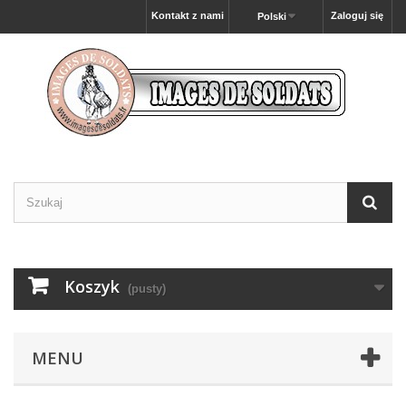
Kontakt z nami
Zaloguj się
Polski
Koszyk
(pusty)
MENU