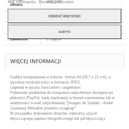
Más Información
Dostosuj pliki cookie
JPEG HD
obrazu
Wymiary
A4 - 29,7 x 21 cm
ODRZUĆ WSZYSTKO
Język
Angielski i francuski
ACEPTO
Zawartość
1 zdjęcie
WIĘCEJ INFORMACJI
Grafika komputerowa w kolorze, format A4 (29,7 x 21 cm), o
wysokiej rozdzielczości w formacie JPEG.
Legenda w języku francuskim i angielskim.
Pobieranie produktów do komputera natychmiast dostępne po
płatności (PayPal, karty bankowej) w historii zamówienia lub w
wiadomości e-mail zatytułowanej "[Images de Soldats - Andre
Jouineau] Wirtualne produktu ściągnąć".
W przypadku drukowania obrazów, zalecamy użycie
błyszczącego papieru fotograficznego lub pół-błyszczący.