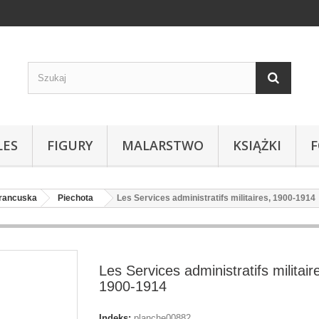
LES
FIGURY
MALARSTWO
KSIĄŻKI
Francuska
Piechota
Les Services administratifs militaires, 1900-1914
Les Services administratifs militair
1900-1914
Indeks:
planche00882