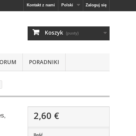
Kontakt z nami
Polski
Zaloguj się
Koszyk
(pusty)
FORUM
PORADNIKI
2,60 €
es,
Ilość