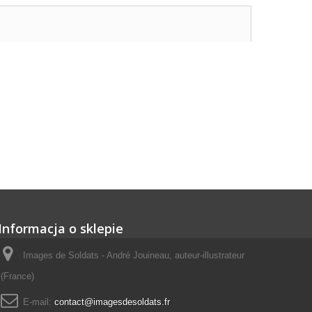
Informacja o sklepie
Images de Soldats - André Jouineau, auteur-illustrateur
(France)
E-mail:
contact@imagesdesoldats.fr