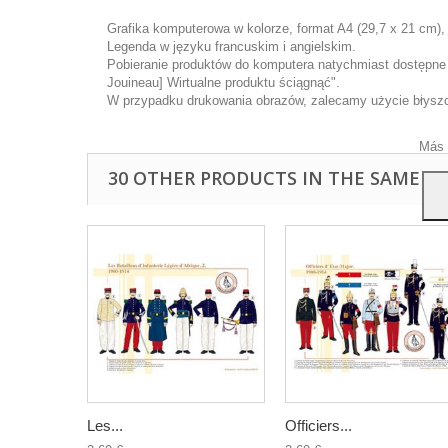
Grafika komputerowa w kolorze, format A4 (29,7 x 21 cm),
Legenda w języku francuskim i angielskim.
Pobieranie produktów do komputera natychmiast dostępne p
Ta wi
Jouineau] Wirtualne produktu ściągnąć".
ulep
W przypadku drukowania obrazów, zalecamy użycie błyszcz
anal
przy
Más 
30 OTHER PRODUCTS IN THE SAME C
Les...
Officiers...