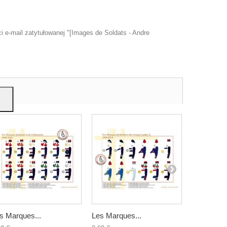
 e-mail zatytułowanej "[Images de Soldats - Andre
u
mi,
s Marques...
Les Marques...
Les Marqu