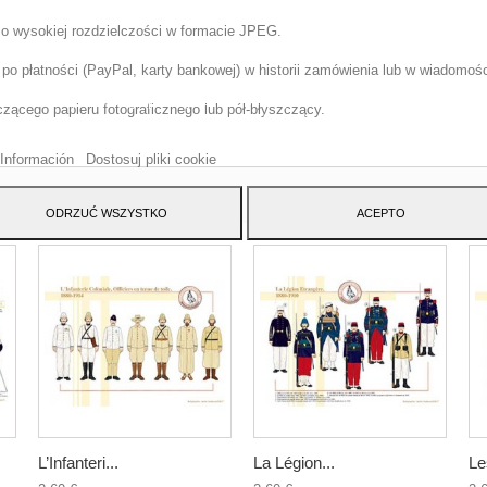
 o wysokiej rozdzielczości w formacie JPEG.
o płatności (PayPal, karty bankowej) w historii zamówienia lub w wiadomości
tryna korzysta z w?asnych plików cookie i plików cookie stron trzecich w cel
szenia naszych us?ug i pokazywa? Ci reklamy zwi?zane z Twoimi preferencja
ącego papieru fotograficznego lub pół-błyszczący.
izuj?c Twoje nawyki nawigacja. Aby wyrazi? zgod? na jego u?ycie, naci?nij
cisk Akceptuj.
Información
Dostosuj pliki cookie
ATEGORY:
ODRZUĆ WSZYSTKO
ACEPTO
L’Infanteri...
La Légion...
Le