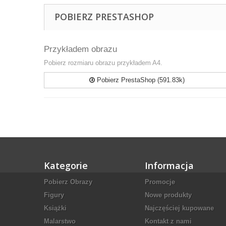
POBIERZ PRESTASHOP
Przykładem obrazu
Pobierz rozmiaru obrazu przykładem A4.
Pobierz PrestaShop (591.83k)
Kategorie
Informacja
Pobierz Obrazy
Promocje
Figury
Nowe produkty
Książki
Najczęściej kupowane
Malarstwo
Kontakt z nami