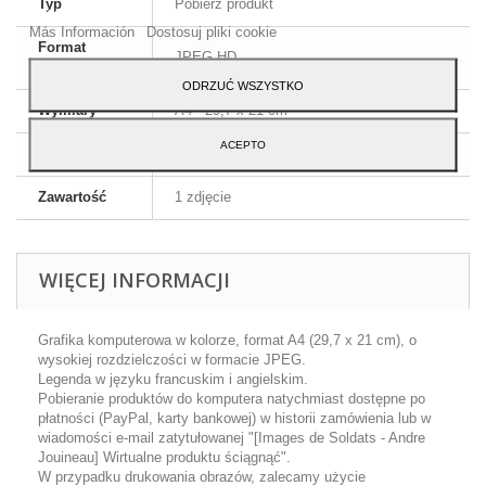
Typ
Pobierz produkt
Akceptuj.
Más Información
Dostosuj pliki cookie
Format
JPEG HD
obrazu
ODRZUĆ WSZYSTKO
Wymiary
A4 - 29,7 x 21 cm
ACEPTO
Język
Angielski i francuski
Zawartość
1 zdjęcie
WIĘCEJ INFORMACJI
Grafika komputerowa w kolorze, format A4 (29,7 x 21 cm), o
wysokiej rozdzielczości w formacie JPEG.
Legenda w języku francuskim i angielskim.
Pobieranie produktów do komputera natychmiast dostępne po
płatności (PayPal, karty bankowej) w historii zamówienia lub w
wiadomości e-mail zatytułowanej "[Images de Soldats - Andre
Jouineau] Wirtualne produktu ściągnąć".
W przypadku drukowania obrazów, zalecamy użycie