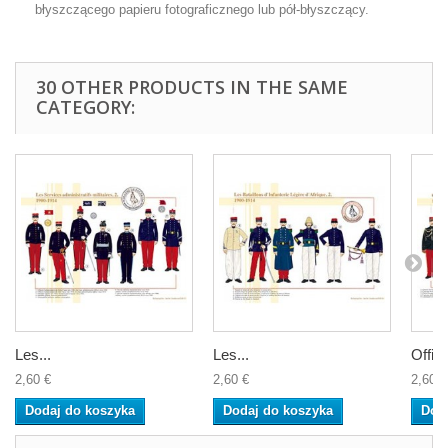
błyszczącego papieru fotograficznego lub pół-błyszczący.
30 OTHER PRODUCTS IN THE SAME
CATEGORY:
Les...
Les...
Offici
2,60 €
2,60 €
2,60 €
Dodaj do koszyka
Dodaj do koszyka
Dod