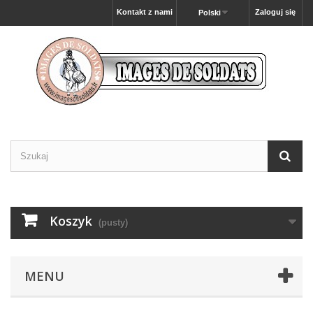
Kontakt z nami
Zaloguj się
Polski
Koszyk
(pusty)
MENU