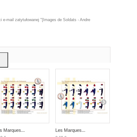
 e-mail zatytułowanej "[Images de Soldats - Andre
u
mi,
s Marques...
Les Marques...
Les Marqu