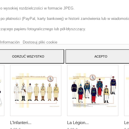
 o wysokiej rozdzielczości w formacie JPEG.
o płatności (PayPal, karty bankowej) w historii zamówienia lub w wiadomości
tryna korzysta z w?asnych plików cookie i plików cookie stron trzecich w cel
szenia naszych us?ug i pokazywa? Ci reklamy zwi?zane z Twoimi preferencja
ącego papieru fotograficznego lub pół-błyszczący.
izuj?c Twoje nawyki nawigacja. Aby wyrazi? zgod? na jego u?ycie, naci?nij
cisk Akceptuj.
Información
Dostosuj pliki cookie
ATEGORY:
ODRZUĆ WSZYSTKO
ACEPTO
L’Infanteri...
La Légion...
Le