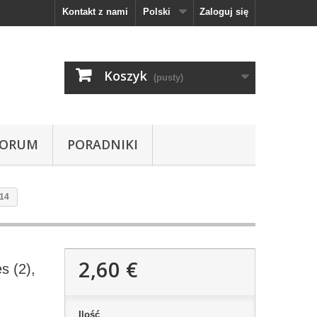
Kontakt z nami
Polski
Zaloguj się
Koszyk
(pusty)
FORUM
PORADNIKI
914
2,60 €
s (2),
Ilość