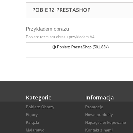
POBIERZ PRESTASHOP
Przykładem obrazu
Pobierz rozmiaru obrazu przykładem A4.
Pobierz PrestaShop (591.83k)
Kategorie
Informacja
Pobierz Obrazy
Promocje
Figury
Nowe produkty
Książki
Najczęściej kupowane
Malarstwo
Kontakt z nami