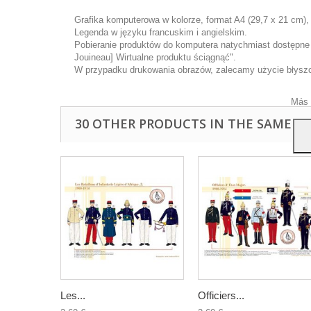
Grafika komputerowa w kolorze, format A4 (29,7 x 21 cm),
Legenda w języku francuskim i angielskim.
Pobieranie produktów do komputera natychmiast dostępne p
Ta wi
Jouineau] Wirtualne produktu ściągnąć".
ulep
W przypadku drukowania obrazów, zalecamy użycie błyszcz
anal
przy
Más 
30 OTHER PRODUCTS IN THE SAME C
Les...
Officiers...