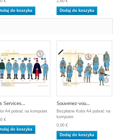
60 €
2,60 €
2,60 €
odaj do koszyka
Dodaj do koszyka
Dodaj do
s Services...
Souvenez-vou...
The French
lor A4 pobrać na komputer.
Bezpłatne Kolor A4 pobrać na
Kolor A4 po
komputer.
60 €
2,60 €
0,00 €
odaj do koszyka
Dodaj do
Dodaj do koszyka