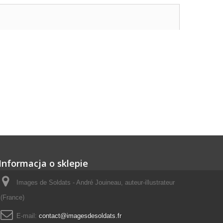
Informacja o sklepie
Images de Soldats - André Jouineau, auteur-illustrateur
(France)
E-mail:
contact@imagesdesoldats.fr