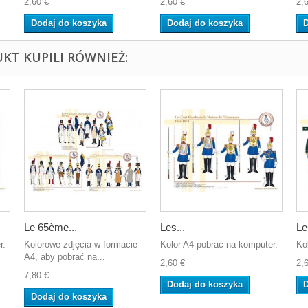
2,60 €
2,60 €
2,
Dodaj do koszyka
Dodaj do koszyka
D
UKT KUPILI RÓWNIEŻ:
Le 65ème...
Les...
Le
r.
Kolorowe zdjęcia w formacie
Kolor A4 pobrać na komputer.
Ko
A4, aby pobrać na...
2,60 €
2,
7,80 €
Dodaj do koszyka
D
Dodaj do koszyka