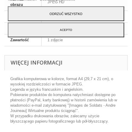
JPEG HD
obrazu
ODRZUĆ WSZYSTKO
Wymiary
A4 - 29,7 x 21 cm
Język
Angielski i francuski
ACEPTO
Zawartość
1 zdjęcie
WIĘCEJ INFORMACJI
Grafika komputerowa w kolorze, format A4 (29,7 x 21 cm), o
wysokiej rozdzielczości w formacie JPEG.
Legenda w języku francuskim i angielskim.
Pobieranie produktów do komputera natychmiast dostępne po
płatności (PayPal, karty bankowej) w historii zamówienia lub w
wiadomości e-mail zatytułowanej "[Images de Soldats - Andre
Jouineau] Wirtualne produktu ściągnąć".
W przypadku drukowania obrazów, zalecamy użycie
błyszczącego papieru fotograficznego lub pół-błyszczący.