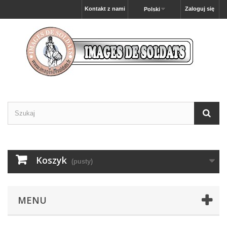
Kontakt z nami
Zaloguj się
Polski
Koszyk
(pusty)
MENU