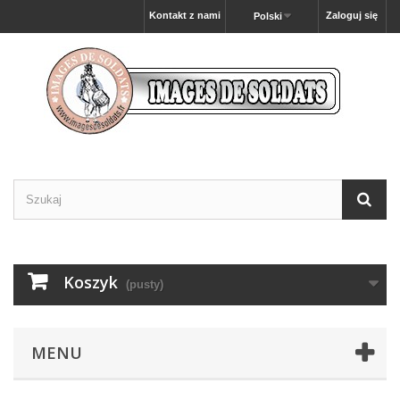
Kontakt z nami
Zaloguj się
Polski
Koszyk
(pusty)
MENU