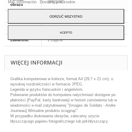
Más Información
Dostosuj pliki cookie
JPEG HD
obrazu
Wymiary
A4 - 29,7 x 21 cm
ODRZUĆ WSZYSTKO
Język
Angielski i francuski
ACEPTO
Zawartość
1 zdjęcie
WIĘCEJ INFORMACJI
Grafika komputerowa w kolorze, format A4 (29,7 x 21 cm), o
wysokiej rozdzielczości w formacie JPEG.
Legenda w języku francuskim i angielskim.
Pobieranie produktów do komputera natychmiast dostępne po
płatności (PayPal, karty bankowej) w historii zamówienia lub w
wiadomości e-mail zatytułowanej "[Images de Soldats - Andre
Jouineau] Wirtualne produktu ściągnąć".
W przypadku drukowania obrazów, zalecamy użycie
błyszczącego papieru fotograficznego lub pół-błyszczący.