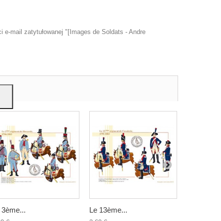
 e-mail zatytułowanej "[Images de Soldats - Andre
u
mi,
 3ème...
Le 13ème...
Le 5ème...