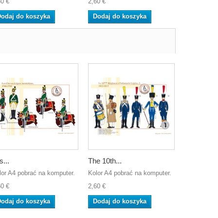
60 €
2,60 €
2,60 €
odaj do koszyka
Dodaj do koszyka
Dodaj do
s...
The 10th...
The French
lor A4 pobrać na komputer.
Kolor A4 pobrać na komputer.
Kolor A4 po
60 €
2,60 €
2,60 €
odaj do koszyka
Dodaj do koszyka
Dodaj do