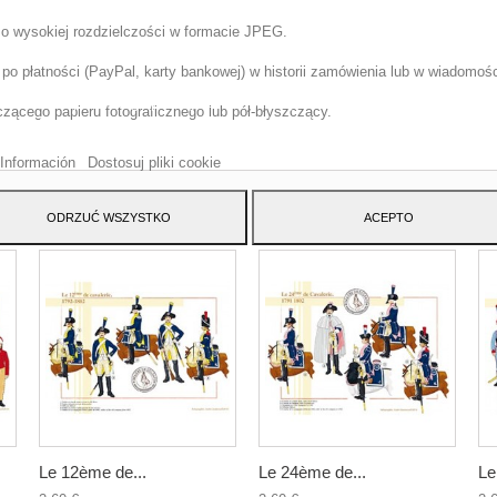
 o wysokiej rozdzielczości w formacie JPEG.
o płatności (PayPal, karty bankowej) w historii zamówienia lub w wiadomości
tryna korzysta z w?asnych plików cookie i plików cookie stron trzecich w cel
szenia naszych us?ug i pokazywa? Ci reklamy zwi?zane z Twoimi preferencja
ącego papieru fotograficznego lub pół-błyszczący.
izuj?c Twoje nawyki nawigacja. Aby wyrazi? zgod? na jego u?ycie, naci?nij
cisk Akceptuj.
Información
Dostosuj pliki cookie
ATEGORY:
ODRZUĆ WSZYSTKO
ACEPTO
Le 12ème de...
Le 24ème de...
Le