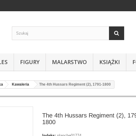
LES
FIGURY
MALARSTWO
KSIĄŻKI
ka
Kawaleria
The 4th Hussars Regiment (2), 1791-1800
The 4th Hussars Regiment (2), 17
1800
Indeks:
planche01774