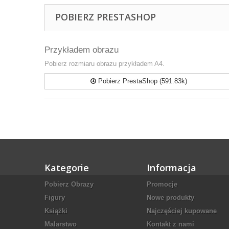
POBIERZ PRESTASHOP
Przykładem obrazu
Pobierz rozmiaru obrazu przykładem A4.
Pobierz PrestaShop (591.83k)
Kategorie
Informacja
Pobierz Obrazy
Promocje
Figury
Nowe produkty
Książki
Najczęściej kupowane
Malarstwo
Kontakt z nami