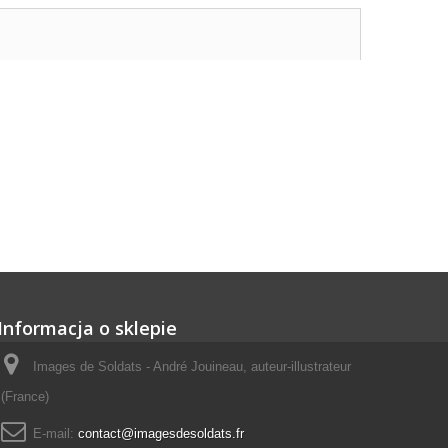
Informacja o sklepie
Images de Soldats - André Jouineau, auteur-illustrateur
(France)
E-mail:
contact@imagesdesoldats.fr