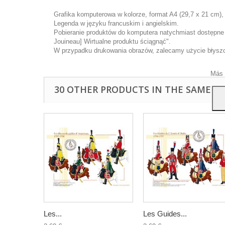
Grafika komputerowa w kolorze, format A4 (29,7 x 21 cm),
Legenda w języku francuskim i angielskim.
Pobieranie produktów do komputera natychmiast dostępne p
Ta wi
Jouineau] Wirtualne produktu ściągnąć".
ulep
W przypadku drukowania obrazów, zalecamy użycie błyszcz
anal
przy
Más 
30 OTHER PRODUCTS IN THE SAME C
Les...
Les Guides...