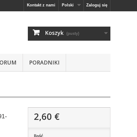
Kontakt z nami
Polski
Zaloguj się
Koszyk
(pusty)
FORUM
PORADNIKI
2,60 €
91-
Ilość