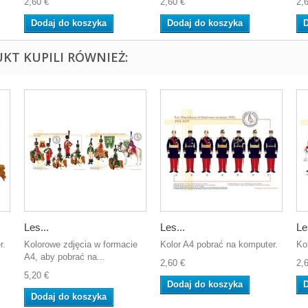
2,60 €
2,60 €
2,
Dodaj do koszyka
Dodaj do koszyka
D
UKT KUPILI RÓWNIEŻ:
Les...
Les...
Le
r.
Kolorowe zdjęcia w formacie
Kolor A4 pobrać na komputer.
Ko
A4, aby pobrać na...
2,60 €
2,
5,20 €
Dodaj do koszyka
D
Dodaj do koszyka