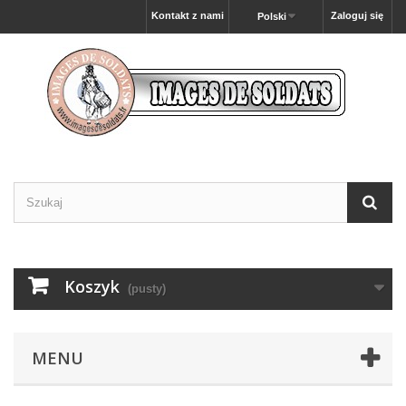
Kontakt z nami
Zaloguj się
Polski
Koszyk
(pusty)
MENU