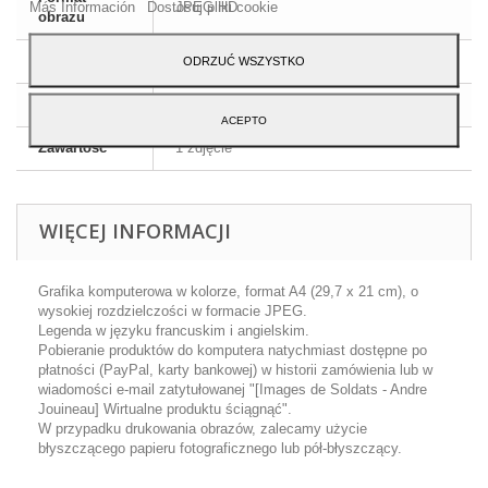
Más Información
Dostosuj pliki cookie
JPEG HD
obrazu
Wymiary
A4 - 29,7 x 21 cm
ODRZUĆ WSZYSTKO
Język
Angielski i francuski
ACEPTO
Zawartość
1 zdjęcie
WIĘCEJ INFORMACJI
Grafika komputerowa w kolorze, format A4 (29,7 x 21 cm), o
wysokiej rozdzielczości w formacie JPEG.
Legenda w języku francuskim i angielskim.
Pobieranie produktów do komputera natychmiast dostępne po
płatności (PayPal, karty bankowej) w historii zamówienia lub w
wiadomości e-mail zatytułowanej "[Images de Soldats - Andre
Jouineau] Wirtualne produktu ściągnąć".
W przypadku drukowania obrazów, zalecamy użycie
błyszczącego papieru fotograficznego lub pół-błyszczący.