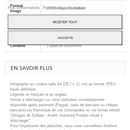
Accepter.
Format
Plus d'informations
Personnaliser les cookies
JPEG Haute Définition
Image
REJETER TOUT
Dimensions
A4 - 29,7 x 21 cm
Langue
Français et Anglais
J'ACCEPTE
Contenu
1 planche d'uniforme
EN SAVOIR PLUS
Infographie en couleur taille A4 (29,7 x 21 cm) au format JPEG
haute définition.
Légende en français et en anglais.
Article à télécharger sur votre ordinateur immédiatement
disponible après paiement (Paypal, carte de bancaire ou chèque
bancaire) via l'historique de vos commandes ou via l'email intitulé
"[Images de Soldats - André Jouineau] Produit virtuel à
télécharger".
Pour l'impression des planches, nous vous conseillons d'utiliser