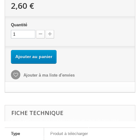
2,60 €
Quantité
Ajouter au panier
Ajouter à ma liste d'envies
FICHE TECHNIQUE
Ce site Web utilise ses propres cookies et ceux de tiers pour
améliorer nos services et vous montrer des publicités liées à vos
préférences en analysant vos habitudes de navigation. Pour donner
Type
Produit à télécharger
votre consentement à son utilisation, appuyez sur le bouton