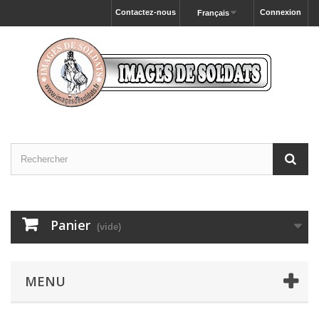
Contactez-nous
Connexion
Français
Panier
(vide)
MENU