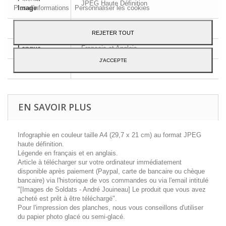
JPEG Haute Définition
Plus d'informations
Personnaliser les cookies
Image
Dimensions
A4 - 29,7 x 21 cm
REJETER TOUT
Langue
Français et Anglais
J'ACCEPTE
Contenu
1 planche d'uniforme
EN SAVOIR PLUS
Infographie en couleur taille A4 (29,7 x 21 cm) au format JPEG
haute définition.
Légende en français et en anglais.
Article à télécharger sur votre ordinateur immédiatement
disponible après paiement (Paypal, carte de bancaire ou chèque
bancaire) via l'historique de vos commandes ou via l'email intitulé
"[Images de Soldats - André Jouineau] Le produit que vous avez
acheté est prêt à être téléchargé".
Pour l'impression des planches, nous vous conseillons d'utiliser
du papier photo glacé ou semi-glacé.