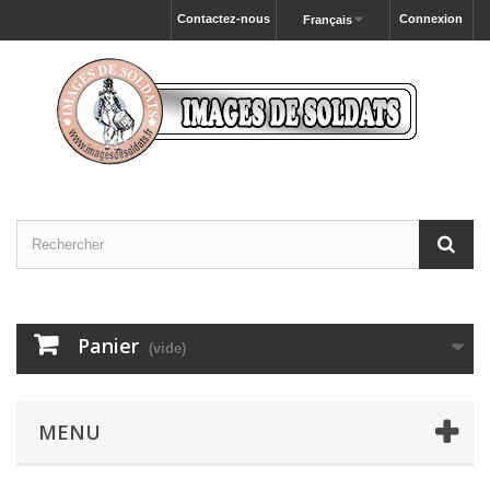
Contactez-nous
Connexion
Français
Panier
(vide)
MENU