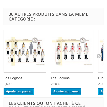
30 AUTRES PRODUITS DANS LA MÊME
CATÉGORIE :
Les Légions...
Les Légions...
L'infan
2,60 €
2,60 €
2,60 €
Ajouter au panier
Ajouter au panier
Ajou
LES CLIENTS QUI ONT ACHETÉ CE