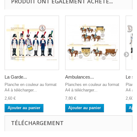
PRODUIT ONT ÉGALEMENT ACHETÉ...
La Garde...
Ambulances...
Le sol
Planche en couleur au format
Planches en couleur au format
Planch
A4 à télécharger...
A4 à télécharger...
A4 à t
2,60 €
7,80 €
2,60 €
Ajouter au panier
Ajouter au panier
Ajou
TÉLÉCHARGEMENT