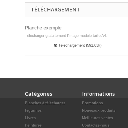
TÉLÉCHARGEMENT
Planche exemple
Télécharger gratuitement l'image modèle taille A4.
Téléchargement (591.83k)
Catégories
Informations
Planches à télécharger
Promotions
Figurines
Nouveaux produits
Livres
Meilleures ventes
Peintures
Contactez-nous