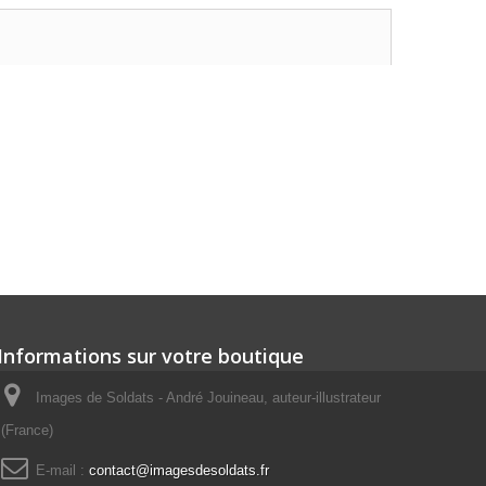
Informations sur votre boutique
Images de Soldats - André Jouineau, auteur-illustrateur
(France)
E-mail :
contact@imagesdesoldats.fr