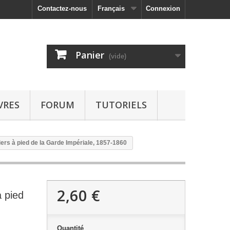
Contactez-nous
Français
Connexion
Panier
(vide)
VRES
FORUM
TUTORIELS
rs à pied de la Garde Impériale, 1857-1860
2,60 €
 pied
Quantité