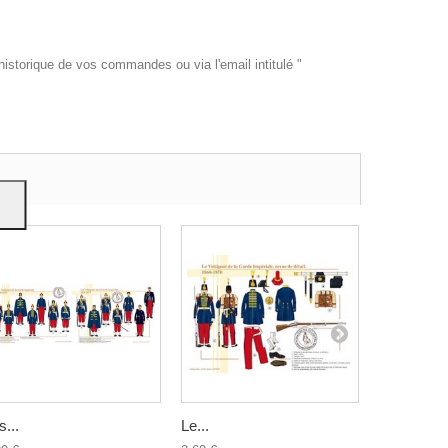
historique de vos commandes ou via l'email intitulé "
es et
e
on
s...
Le...
Les...