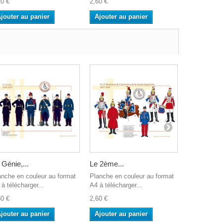
20 €
2,60 €
2,60 €
jouter au panier
Ajouter au panier
Ajouter a
 Génie,...
Le 2ème...
Maison du.
anche en couleur au format
Planche en couleur au format
Planche en 
à télécharger...
A4 à télécharger...
A4 à télécha
60 €
2,60 €
2,60 €
jouter au panier
Ajouter au panier
Ajouter a