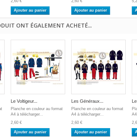
2,60 €
2,60 €
5,
Ajouter au panier
Ajouter au panier
A
ODUIT ONT ÉGALEMENT ACHETÉ...
Le Voltigeur...
Les Généraux...
Le
at
Planche en couleur au format
Planche en couleur au format
Pl
A4 à télécharger...
A4 à télécharger...
A4 
2,60 €
2,60 €
2,
Ajouter au panier
Ajouter au panier
A