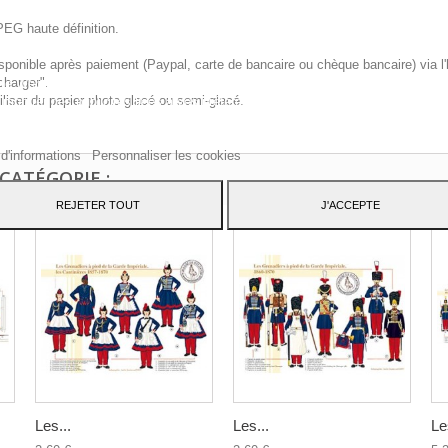
PEG haute définition.
sponible après paiement (Paypal, carte de bancaire ou chèque bancaire) via l'
charger".
te Web utilise ses propres cookies et ceux de tiers pour améliorer nos servic
iliser du papier photo glacé ou semi-glacé.
 montrer des publicités liées à vos préférences en analysant vos habitudes d
ation. Pour donner votre consentement à son utilisation, appuyez sur le bout
pter.
 d'informations
Personnaliser les cookies
CATÉGORIE :
REJETER TOUT
J'ACCEPTE
Les...
Les...
Le