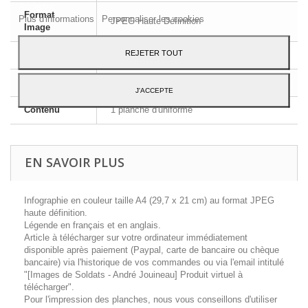
Accepter.
Format
Plus d'informations
Personnaliser les cookies
JPEG Haute Définition
Image
REJETER TOUT
Dimensions
A4 - 29,7 x 21 cm
Langue
Français et Anglais
J'ACCEPTE
Contenu
1 planche d'uniforme
EN SAVOIR PLUS
Infographie en couleur taille A4 (29,7 x 21 cm) au format JPEG
haute définition.
Légende en français et en anglais.
Article à télécharger sur votre ordinateur immédiatement
disponible après paiement (Paypal, carte de bancaire ou chèque
bancaire) via l'historique de vos commandes ou via l'email intitulé
"[Images de Soldats - André Jouineau] Produit virtuel à
télécharger".
Pour l'impression des planches, nous vous conseillons d'utiliser