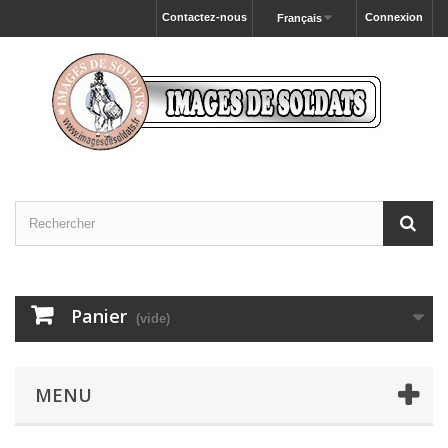
Contactez-nous
Connexion
Français
Panier
(vide)
MENU