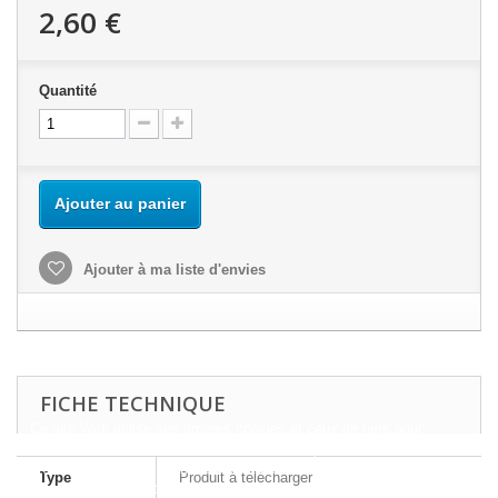
2,60 €
Quantité
Ajouter au panier
Ajouter à ma liste d'envies
FICHE TECHNIQUE
Ce site Web utilise ses propres cookies et ceux de tiers pour
améliorer nos services et vous montrer des publicités liées à vos
préférences en analysant vos habitudes de navigation. Pour donner
Type
Produit à télécharger
votre consentement à son utilisation, appuyez sur le bouton