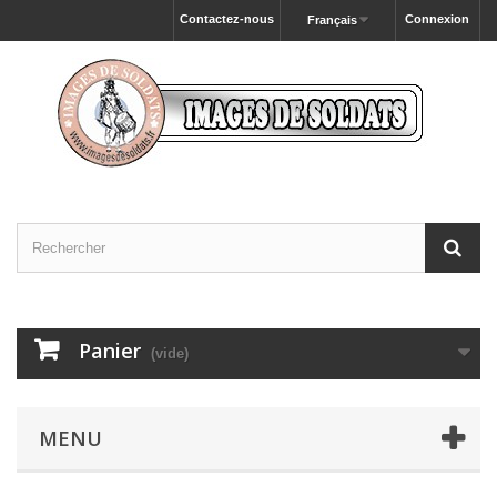
Contactez-nous
Connexion
Français
Panier
(vide)
MENU