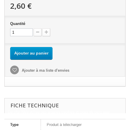
2,60 €
Quantité
Ajouter au panier
Ajouter à ma liste d'envies
FICHE TECHNIQUE
Ce site Web utilise ses propres cookies et ceux de tiers pour
améliorer nos services et vous montrer des publicités liées à vos
préférences en analysant vos habitudes de navigation. Pour donner
Type
Produit à télécharger
votre consentement à son utilisation, appuyez sur le bouton