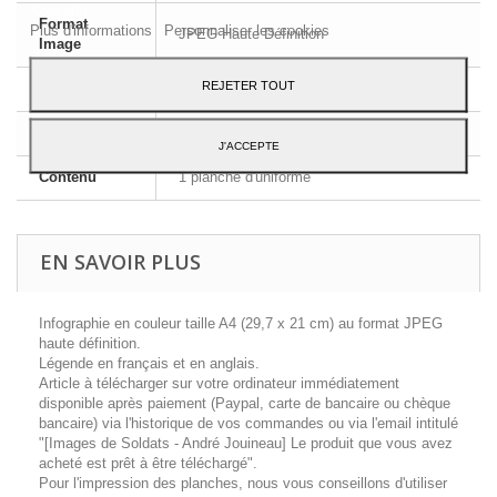
Accepter.
Format
Plus d'informations
Personnaliser les cookies
JPEG Haute Définition
Image
REJETER TOUT
Dimensions
A4 - 29,7 x 21 cm
Langue
Français et Anglais
J'ACCEPTE
Contenu
1 planche d'uniforme
EN SAVOIR PLUS
Infographie en couleur taille A4 (29,7 x 21 cm) au format JPEG
haute définition.
Légende en français et en anglais.
Article à télécharger sur votre ordinateur immédiatement
disponible après paiement (Paypal, carte de bancaire ou chèque
bancaire) via l'historique de vos commandes ou via l'email intitulé
"[Images de Soldats - André Jouineau] Le produit que vous avez
acheté est prêt à être téléchargé".
Pour l'impression des planches, nous vous conseillons d'utiliser