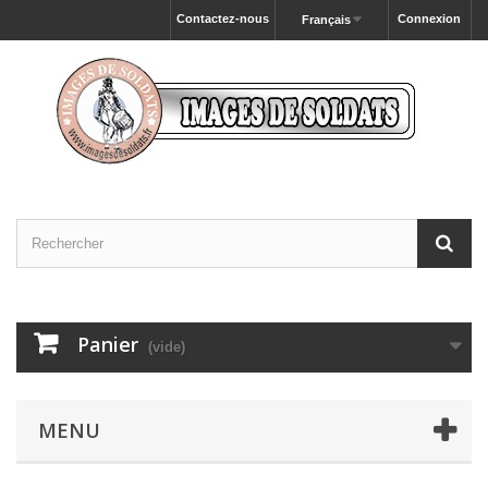
Contactez-nous
Connexion
Français
Panier
(vide)
MENU