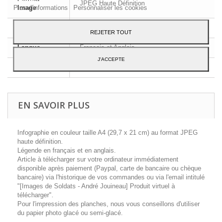
JPEG Haute Définition
Plus d'informations
Personnaliser les cookies
Image
Dimensions
A4 - 29,7 x 21 cm
REJETER TOUT
Langue
Français et Anglais
J'ACCEPTE
Contenu
1 planche d'uniforme
EN SAVOIR PLUS
Infographie en couleur taille A4 (29,7 x 21 cm) au format JPEG
haute définition.
Légende en français et en anglais.
Article à télécharger sur votre ordinateur immédiatement
disponible après paiement (Paypal, carte de bancaire ou chèque
bancaire) via l'historique de vos commandes ou via l'email intitulé
"[Images de Soldats - André Jouineau] Produit virtuel à
télécharger".
Pour l'impression des planches, nous vous conseillons d'utiliser
du papier photo glacé ou semi-glacé.