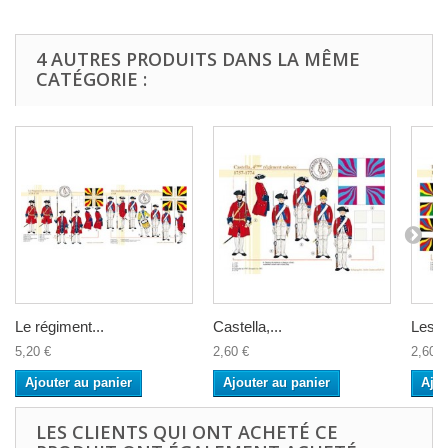
4 AUTRES PRODUITS DANS LA MÊME
CATÉGORIE :
Le régiment...
Castella,...
Les 5 
5,20 €
2,60 €
2,60 €
Ajouter au panier
Ajouter au panier
Ajou
LES CLIENTS QUI ONT ACHETÉ CE