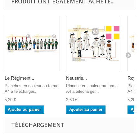
PRODUIT ONT ÉGALEMENT ACHETÉ...
Le Régiment...
Neustrie...
Royal
Planches en couleur au format
Planche en couleur au format
Planch
A4 à télécharger...
A4 à télécharger...
A4 à t
5,20 €
2,60 €
5,20 €
Ajouter au panier
Ajouter au panier
Ajou
TÉLÉCHARGEMENT