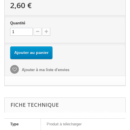
2,60 €
Quantité
Ajouter au panier
Ajouter à ma liste d'envies
FICHE TECHNIQUE
Ce site Web utilise ses propres cookies et ceux de tiers pour
améliorer nos services et vous montrer des publicités liées à vos
préférences en analysant vos habitudes de navigation. Pour donner
Type
Produit à télécharger
votre consentement à son utilisation, appuyez sur le bouton