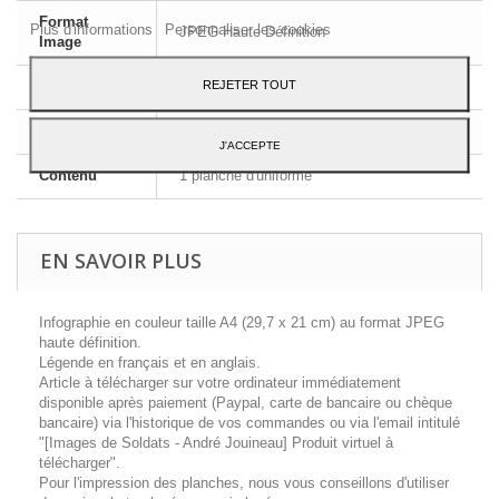
Accepter.
Format
Plus d'informations
Personnaliser les cookies
JPEG Haute Définition
Image
REJETER TOUT
Dimensions
A4 - 29,7 x 21 cm
Langue
Français et Anglais
J'ACCEPTE
Contenu
1 planche d'uniforme
EN SAVOIR PLUS
Infographie en couleur taille A4 (29,7 x 21 cm) au format JPEG
haute définition.
Légende en français et en anglais.
Article à télécharger sur votre ordinateur immédiatement
disponible après paiement (Paypal, carte de bancaire ou chèque
bancaire) via l'historique de vos commandes ou via l'email intitulé
"[Images de Soldats - André Jouineau] Produit virtuel à
télécharger".
Pour l'impression des planches, nous vous conseillons d'utiliser