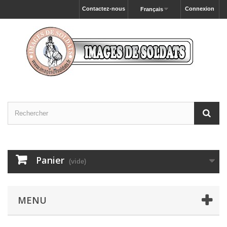
Contactez-nous
Connexion
Français
Panier
(vide)
MENU