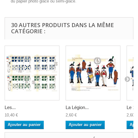
du papier photo glacé ou semi-glacé.
30 AUTRES PRODUITS DANS LA MÊME
CATÉGORIE :
Les...
La Légion...
Le 14
10,40 €
2,60 €
2,60 €
Ajouter au panier
Ajouter au panier
Ajou