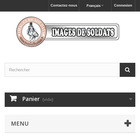
Contactez-nous
Connexion
Français
Panier
(vide)
MENU