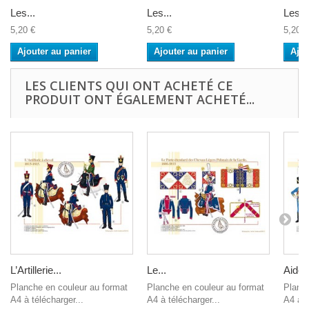
Les...
Les...
Les...
5,20 €
5,20 €
5,20 €
Ajouter au panier
Ajouter au panier
Ajou
LES CLIENTS QUI ONT ACHETÉ CE
PRODUIT ONT ÉGALEMENT ACHETÉ...
L’Artillerie...
Le...
Aide 
Planche en couleur au format
Planche en couleur au format
Planch
A4 à télécharger...
A4 à télécharger...
A4 à t