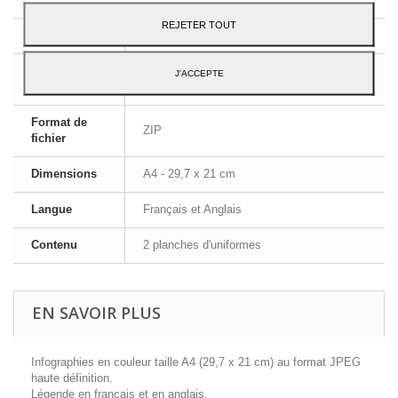
REJETER TOUT
Type
Produit à télécharger
Format
J'ACCEPTE
JPEG Haute Définition
Image
Format de
ZIP
fichier
Dimensions
A4 - 29,7 x 21 cm
Langue
Français et Anglais
Contenu
2 planches d'uniformes
EN SAVOIR PLUS
Infographies en couleur taille A4 (29,7 x 21 cm) au format JPEG
haute définition.
Légende en français et en anglais.