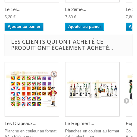
Le 1er...
Le 2ème...
Le 3è
5,20 €
7,80 €
7,80 €
Ajouter au panier
Ajouter au panier
Ajou
LES CLIENTS QUI ONT ACHETÉ CE
PRODUIT ONT ÉGALEMENT ACHETÉ...
Les Drapeaux...
Le Régiment...
Eugèn
Planche en couleur au format
Planches en couleur au format
Collec
A4 à télécharger...
A4 à télécharger...
Presti