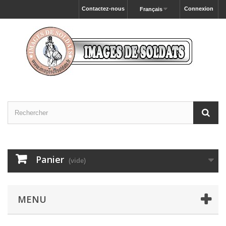
Contactez-nous
Connexion
Français
Panier
(vide)
MENU