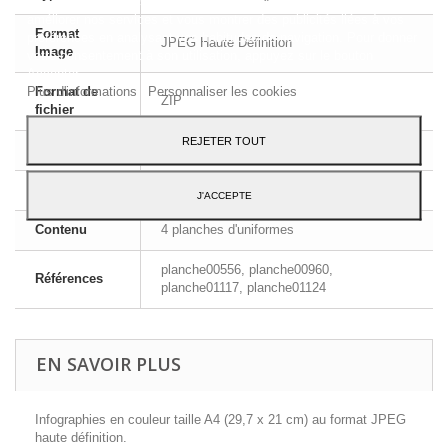
Ce site Web utilise ses propres cookies et ceux de tiers pour
améliorer nos services et vous montrer des publicités liées à vos
Format
préférences en analysant vos habitudes de navigation. Pour donner
JPEG Haute Définition
Image
votre consentement à son utilisation, appuyez sur le bouton
Accepter.
Plus d'informations
Personnaliser les cookies
Format de
ZIP
fichier
REJETER TOUT
Dimensions
A4 - 29,7 x 21 cm
Langue
Français et Anglais
J'ACCEPTE
Contenu
4 planches d'uniformes
planche00556, planche00960,
Références
planche01117, planche01124
EN SAVOIR PLUS
Infographies en couleur taille A4 (29,7 x 21 cm) au format JPEG
haute définition.