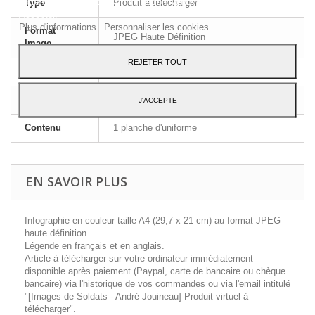
votre consentement à son utilisation, appuyez sur le bouton
Type
Produit à télécharger
Accepter.
Plus d'informations
Personnaliser les cookies
Format
JPEG Haute Définition
Image
REJETER TOUT
Dimensions
A4 - 29,7 x 21 cm
Langue
Français et Anglais
J'ACCEPTE
Contenu
1 planche d'uniforme
EN SAVOIR PLUS
Infographie en couleur taille A4 (29,7 x 21 cm) au format JPEG
haute définition.
Légende en français et en anglais.
Article à télécharger sur votre ordinateur immédiatement
disponible après paiement (Paypal, carte de bancaire ou chèque
bancaire) via l'historique de vos commandes ou via l'email intitulé
"[Images de Soldats - André Jouineau] Produit virtuel à
télécharger".