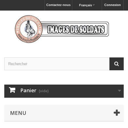
Contactez-nous
Connexion
Français
Panier
(vide)
MENU