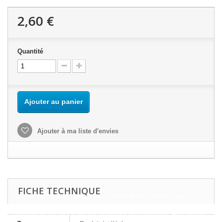
2,60 €
Quantité
Ajouter au panier
Ajouter à ma liste d'envies
FICHE TECHNIQUE
Ce site Web utilise ses propres cookies et ceux de tiers pour
améliorer nos services et vous montrer des publicités liées à vos
préférences en analysant vos habitudes de navigation. Pour donner