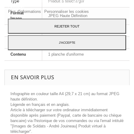
votre consentement à son utilisation, appuyez sur le bouton
Type
Produit à télécharger
Accepter.
Plus d'informations
Personnaliser les cookies
Format
JPEG Haute Définition
Image
REJETER TOUT
Dimensions
A4 - 29,7 x 21 cm
Langue
Français et Anglais
J'ACCEPTE
Contenu
1 planche d'uniforme
EN SAVOIR PLUS
Infographie en couleur taille A4 (29,7 x 21 cm) au format JPEG
haute définition.
Légende en français et en anglais.
Article à télécharger sur votre ordinateur immédiatement
disponible après paiement (Paypal, carte de bancaire ou chèque
bancaire) via l'historique de vos commandes ou via l'email intitulé
"[Images de Soldats - André Jouineau] Produit virtuel à
télécharger".