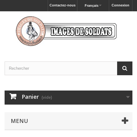
Contactez-nous
Connexion
Français
Panier
(vide)
MENU