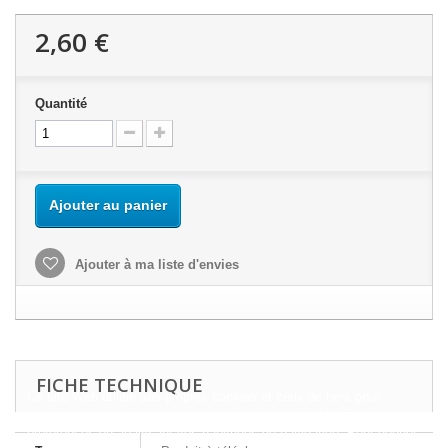
2,60 €
Quantité
Ajouter au panier
Ajouter à ma liste d'envies
FICHE TECHNIQUE
Ce site Web utilise ses propres cookies et ceux de tiers pour
améliorer nos services et vous montrer des publicités liées à vos
préférences en analysant vos habitudes de navigation. Pour donner