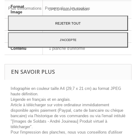
Accepter.
Format
Plus d'informations
Personnaliser les cookies
JPEG Haute Définition
Image
REJETER TOUT
Dimensions
A4 - 29,7 x 21 cm
Langue
Français et Anglais
J'ACCEPTE
Contenu
1 planche d'uniforme
EN SAVOIR PLUS
Infographie en couleur taille A4 (29,7 x 21 cm) au format JPEG
haute définition.
Légende en français et en anglais.
Article à télécharger sur votre ordinateur immédiatement
disponible après paiement (Paypal, carte de bancaire ou chèque
bancaire) via l'historique de vos commandes ou via l'email intitulé
"[Images de Soldats - André Jouineau] Produit virtuel à
télécharger".
Pour l'impression des planches, nous vous conseillons d'utiliser