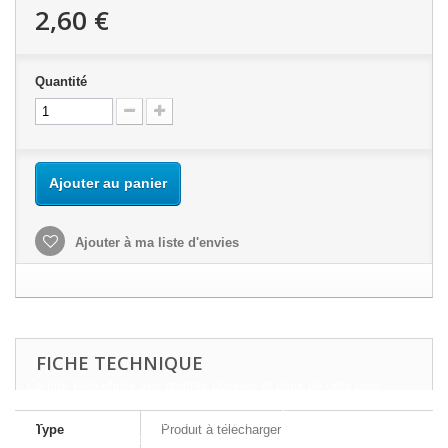
2,60 €
Quantité
Ajouter au panier
Ajouter à ma liste d'envies
FICHE TECHNIQUE
Ce site Web utilise ses propres cookies et ceux de tiers pour
améliorer nos services et vous montrer des publicités liées à vos
préférences en analysant vos habitudes de navigation. Pour donner
Type
Produit à télécharger
votre consentement à son utilisation, appuyez sur le bouton