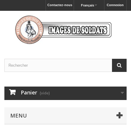
Contactez-nous
Connexion
Français
Panier
(vide)
MENU