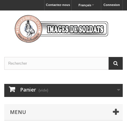
Contactez-nous
Connexion
Français
Panier
(vide)
MENU