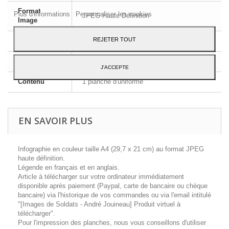
Accepter.
Format
Plus d'informations
Personnaliser les cookies
JPEG Haute Définition
Image
REJETER TOUT
Dimensions
A4 - 29,7 x 21 cm
Langue
Français et Anglais
J'ACCEPTE
Contenu
1 planche d'uniforme
EN SAVOIR PLUS
Infographie en couleur taille A4 (29,7 x 21 cm) au format JPEG
haute définition.
Légende en français et en anglais.
Article à télécharger sur votre ordinateur immédiatement
disponible après paiement (Paypal, carte de bancaire ou chèque
bancaire) via l'historique de vos commandes ou via l'email intitulé
"[Images de Soldats - André Jouineau] Produit virtuel à
télécharger".
Pour l'impression des planches, nous vous conseillons d'utiliser