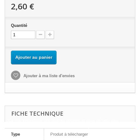
2,60 €
Quantité
Ajouter au panier
Ajouter à ma liste d'envies
FICHE TECHNIQUE
Ce site Web utilise ses propres cookies et ceux de tiers pour
améliorer nos services et vous montrer des publicités liées à vos
préférences en analysant vos habitudes de navigation. Pour donner
Type
Produit à télécharger
votre consentement à son utilisation, appuyez sur le bouton