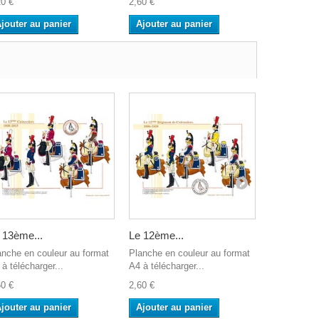
20 €
2,60 €
5,20 €
jouter au panier
Ajouter au panier
Ajouter a
 13ème...
Le 12ème...
Les...
anche en couleur au format
Planche en couleur au format
Planche en 
à télécharger...
A4 à télécharger...
A4 à télécha
60 €
2,60 €
2,60 €
jouter au panier
Ajouter au panier
Ajouter a