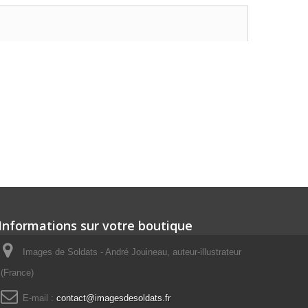
Informations sur votre boutique
Images de Soldats - André Jouineau, auteur-illustrateur
(France)
E-mail :
contact@imagesdesoldats.fr