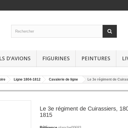
LS D'AVIONS
FIGURINES
PEINTURES
LI
ire
Ligne 1804-1812
Cavalerie de ligne
Le 3e régiment de Cuira
Le 3e régiment de Cuirassiers, 18
1815
Référence
planche00693