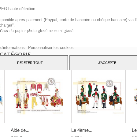
PEG haute définition.
sponible après paiement (Paypal, carte de bancaire ou chèque bancaire) via l'
charger".
te Web utilise ses propres cookies et ceux de tiers pour améliorer nos servic
iliser du papier photo glacé ou semi-glacé.
 montrer des publicités liées à vos préférences en analysant vos habitudes d
ation. Pour donner votre consentement à son utilisation, appuyez sur le bout
pter.
 d'informations
Personnaliser les cookies
CATÉGORIE :
REJETER TOUT
J'ACCEPTE
Aide de...
Le 4ème...
Le