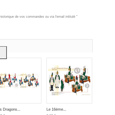
historique de vos commandes ou via l'email intitulé "
es et
e
on
s Dragons...
Le 16ème...
Le 5ème...