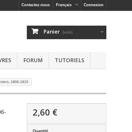
Contactez-nous
Français
Connexion
Panier
(vide)
VRES
FORUM
TUTORIELS
ssiers, 1806-1815
2,60 €
06-
Quantité