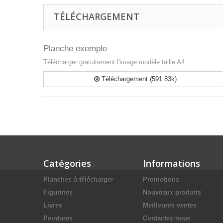
TÉLÉCHARGEMENT
Planche exemple
Télécharger gratuitement l'image modèle taille A4.
Téléchargement (591.83k)
Catégories
Informations
Planches à télécharger
Promotions
Figurines
Nouveaux produits
Livres
Meilleures ventes
Peintures
Contactez-nous