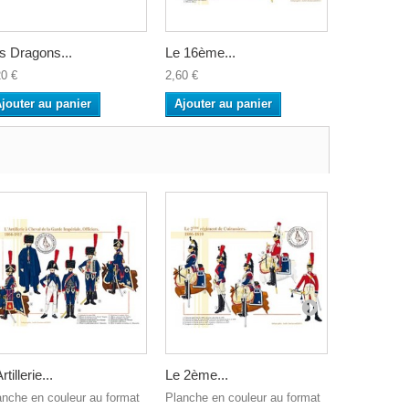
s Dragons...
Le 16ème...
Le 5ème...
20 €
2,60 €
5,20 €
jouter au panier
Ajouter au panier
Ajouter a
rtillerie...
Le 2ème...
Le 8ème...
anche en couleur au format
Planche en couleur au format
Planches en