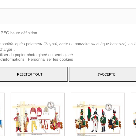
JPEG haute définition.
te Web utilise ses propres cookies et ceux de tiers pour améliorer nos servic
 montrer des publicités liées à vos préférences en analysant vos habitudes d
sponible après paiement (Paypal, carte de bancaire ou chèque bancaire) via l'
ation. Pour donner votre consentement à son utilisation, appuyez sur le bout
charger".
pter.
iliser du papier photo glacé ou semi-glacé.
 d'informations
Personnaliser les cookies
REJETER TOUT
J'ACCEPTE
CATÉGORIE :