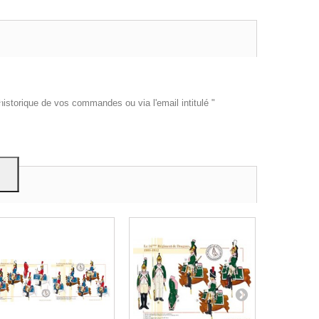
es et
e
historique de vos commandes ou via l'email intitulé "
on