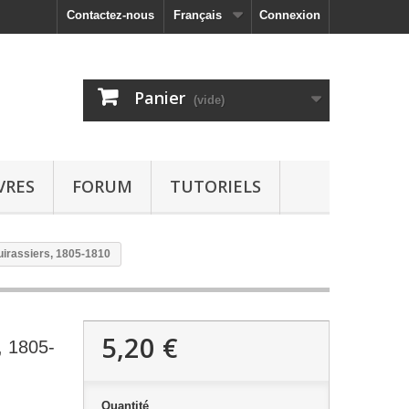
Contactez-nous
Français
Connexion
Panier
(vide)
VRES
FORUM
TUTORIELS
irassiers, 1805-1810
5,20 €
, 1805-
Quantité