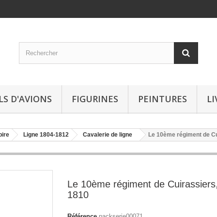
LS D'AVIONS
FIGURINES
PEINTURES
LI
ire
Ligne 1804-1812
Cavalerie de ligne
Le 10ème régiment de Cu
Le 10ème régiment de Cuirassiers
1810
Référence
packserie00071