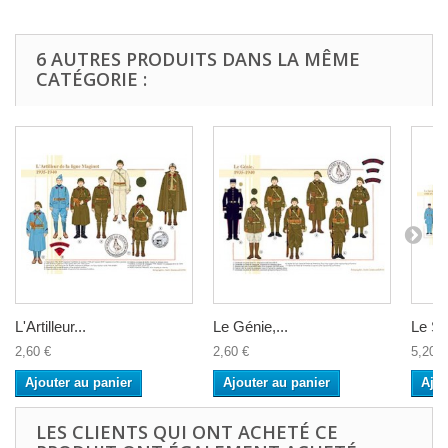
6 AUTRES PRODUITS DANS LA MÊME
CATÉGORIE :
L'Artilleur...
Le Génie,...
Le Se
2,60 €
2,60 €
5,20 €
Ajouter au panier
Ajouter au panier
Ajou
LES CLIENTS QUI ONT ACHETÉ CE