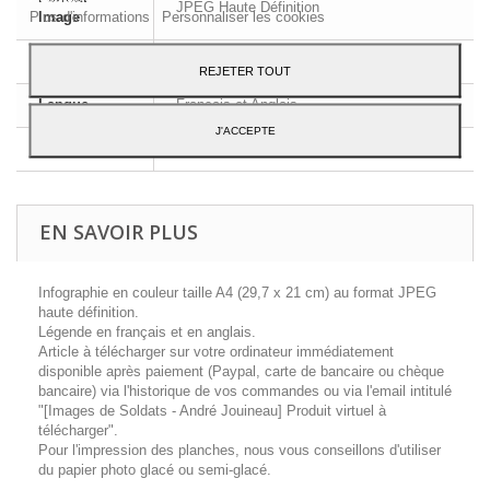
JPEG Haute Définition
Plus d'informations
Personnaliser les cookies
Image
Dimensions
A4 - 29,7 x 21 cm
REJETER TOUT
Langue
Français et Anglais
J'ACCEPTE
Contenu
1 planche d'uniforme
EN SAVOIR PLUS
Infographie en couleur taille A4 (29,7 x 21 cm) au format JPEG
haute définition.
Légende en français et en anglais.
Article à télécharger sur votre ordinateur immédiatement
disponible après paiement (Paypal, carte de bancaire ou chèque
bancaire) via l'historique de vos commandes ou via l'email intitulé
"[Images de Soldats - André Jouineau] Produit virtuel à
télécharger".
Pour l'impression des planches, nous vous conseillons d'utiliser
du papier photo glacé ou semi-glacé.