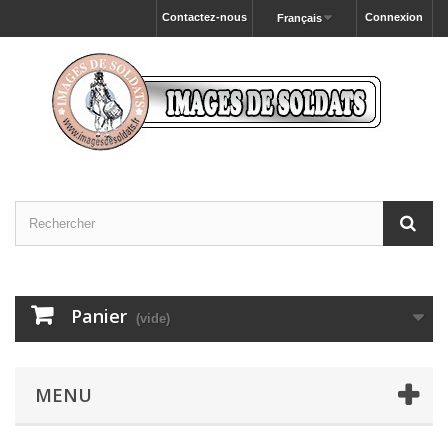
Contactez-nous
Connexion
Français
Panier
(vide)
MENU