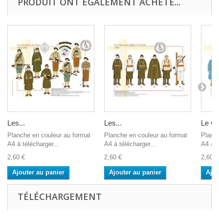
PRODUIT ONT ÉGALEMENT ACHETÉ...
Les...
Les...
Le Gé
Planche en couleur au format
Planche en couleur au format
Planch
A4 à télécharger...
A4 à télécharger...
A4 à t
2,60 €
2,60 €
2,60 €
Ajouter au panier
Ajouter au panier
Ajou
TÉLÉCHARGEMENT