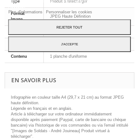
votre consentement à son utilisation, appuyez sur le bouton
Type
Produit à télécharger
Accepter.
Plus d'informations
Personnaliser les cookies
Format
JPEG Haute Définition
Image
REJETER TOUT
Dimensions
A4 - 29,7 x 21 cm
Langue
Français et Anglais
J'ACCEPTE
Contenu
1 planche d'uniforme
EN SAVOIR PLUS
Infographie en couleur taille A4 (29,7 x 21 cm) au format JPEG
haute définition.
Légende en français et en anglais.
Article à télécharger sur votre ordinateur immédiatement
disponible après paiement (Paypal, carte de bancaire ou chèque
bancaire) via l'historique de vos commandes ou via l'email intitulé
"[Images de Soldats - André Jouineau] Produit virtuel à
télécharger".