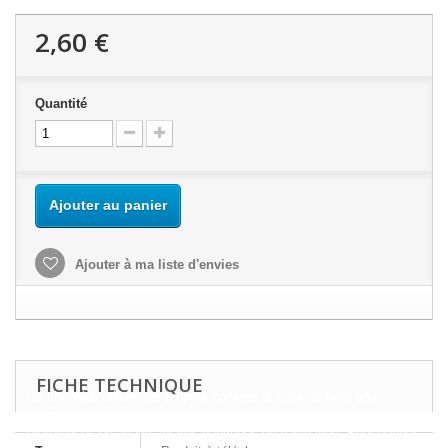
2,60 €
Quantité
Ajouter au panier
Ajouter à ma liste d'envies
FICHE TECHNIQUE
Ce site Web utilise ses propres cookies et ceux de tiers pour
améliorer nos services et vous montrer des publicités liées à vos
préférences en analysant vos habitudes de navigation. Pour donner