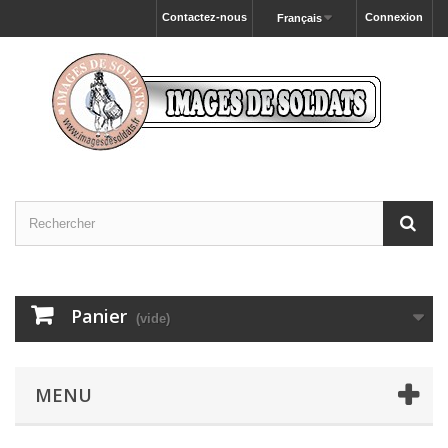
Contactez-nous
Connexion
Français
Panier
(vide)
MENU