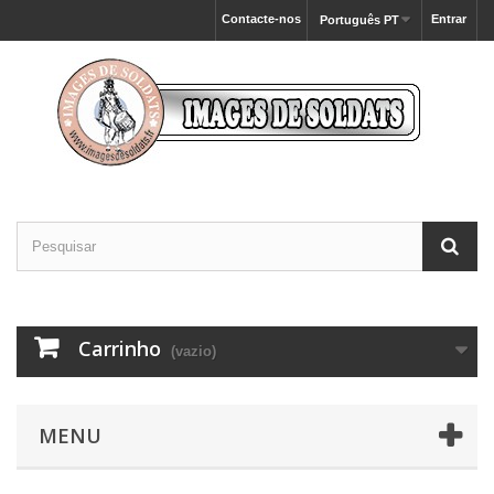
Contacte-nos
Entrar
Português PT
Carrinho
(vazio)
MENU