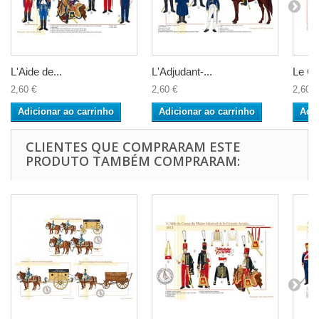
L'Aide de...
L'Adjudant-...
Le Ge
2,60 €
2,60 €
2,60 €
Adicionar ao carrinho
Adicionar ao carrinho
Adic
CLIENTES QUE COMPRARAM ESTE
PRODUTO TAMBÉM COMPRARAM: