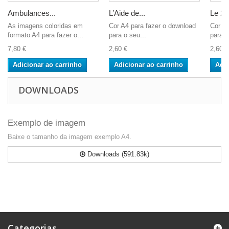
Ambulances...
L’Aide de...
Le 2e.
As imagens coloridas em
Cor A4 para fazer o download
Cor A4
formato A4 para fazer o...
para o seu...
para o
7,80 €
2,60 €
2,60 €
Adicionar ao carrinho
Adicionar ao carrinho
Adic
DOWNLOADS
Exemplo de imagem
Baixe o tamanho da imagem exemplo A4.
Downloads (591.83k)
Categorias