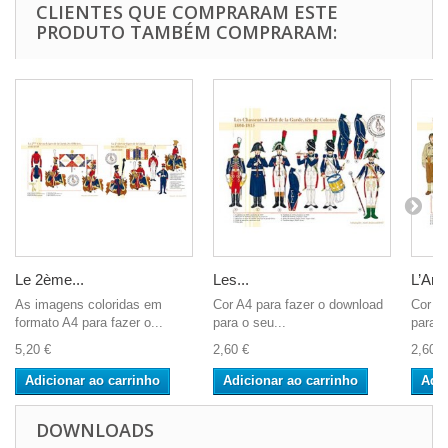
CLIENTES QUE COMPRARAM ESTE
PRODUTO TAMBÉM COMPRARAM:
Le 2ème...
Les...
L’Arm
As imagens coloridas em
Cor A4 para fazer o download
Cor A4
formato A4 para fazer o...
para o seu...
para o
5,20 €
2,60 €
2,60 €
Adicionar ao carrinho
Adicionar ao carrinho
Adic
DOWNLOADS