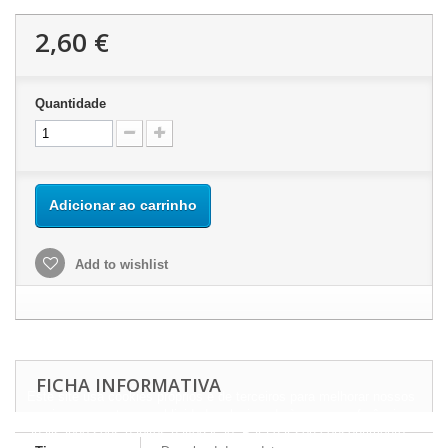
2,60 €
Quantidade
Adicionar ao carrinho
Add to wishlist
FICHA INFORMATIVA
Este site usa cookies próprios e de terceiros para melhorar nossos
serviços e mostrar a publicidade relacionada às suas preferências,
analisando seus hábitos navegação. Para dar seu consentimento