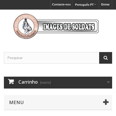
Contacte-nos
Entrar
Português PT
Carrinho
(vazio)
MENU