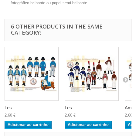
fotográfico brilhante ou papel semi-brilhante.
6 OTHER PRODUCTS IN THE SAME
CATEGORY:
Les...
Les...
Ambul
2,60 €
2,60 €
2,60 €
Adicionar ao carrinho
Adicionar ao carrinho
Adic