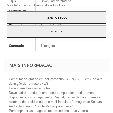
ao seu uso, pressione o botão Aceito.
Tipo
Download do produto
Más Información
Personalizar Cookies
Formato da
JPEG HD
imagem
REJEITAR TUDO
Dimensões
A4 - 29,7 x 21 cm
ACEPTO
Língua
Inglês e Francês
Conteúdo
1 imagem
MAIS INFORMAÇÃO
Computação gráfica em cor, tamanho A4 (29,7 x 21 cm), de alta
definição de formato JPEG.
Legend em Francês e Inglês.
Download do produto para o seu computador imediatamente
disponível após o pagamento (Paypal, cartão de banco) em seu
histórico de pedidos ou no e-mail intitulado "[Images de Soldats -
Andre Jouineau] Produto Virtual para baixar".
Para imprimir as imagens, recomendamos que você use