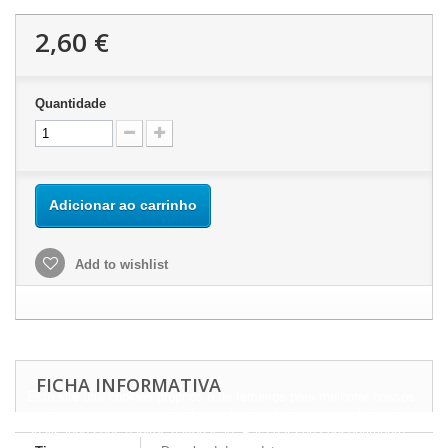
2,60 €
Quantidade
Adicionar ao carrinho
Add to wishlist
FICHA INFORMATIVA
Este site usa cookies próprios e de terceiros para melhorar nossos
serviços e mostrar a publicidade relacionada às suas preferências,
analisando seus hábitos navegação. Para dar seu consentimento