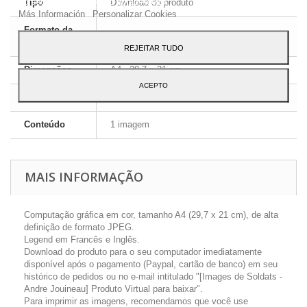
ao seu uso, pressione o botão Aceito.
Tipo
Download do produto
Más Información
Personalizar Cookies
Formato da
JPEG HD
imagem
REJEITAR TUDO
Dimensões
A4 - 29,7 x 21 cm
ACEPTO
Língua
Inglês e Francês
Conteúdo
1 imagem
MAIS INFORMAÇÃO
Computação gráfica em cor, tamanho A4 (29,7 x 21 cm), de alta
definição de formato JPEG.
Legend em Francês e Inglês.
Download do produto para o seu computador imediatamente
disponível após o pagamento (Paypal, cartão de banco) em seu
histórico de pedidos ou no e-mail intitulado "[Images de Soldats -
Andre Jouineau] Produto Virtual para baixar".
Para imprimir as imagens, recomendamos que você use