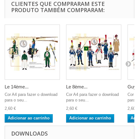
CLIENTES QUE COMPRARAM ESTE
PRODUTO TAMBÉM COMPRARAM:
Le 14ème...
Le 8ème...
Guyen
Cor A4 para fazer o download
Cor A4 para fazer o download
Cor A4
para o seu...
para o seu...
para o
2,60 €
2,60 €
2,60 €
Adicionar ao carrinho
Adicionar ao carrinho
Adic
DOWNLOADS