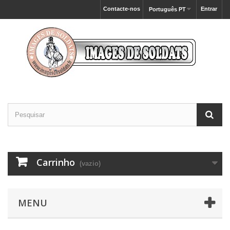
Contacte-nos
Entrar
Português PT
Carrinho
(vazio)
MENU