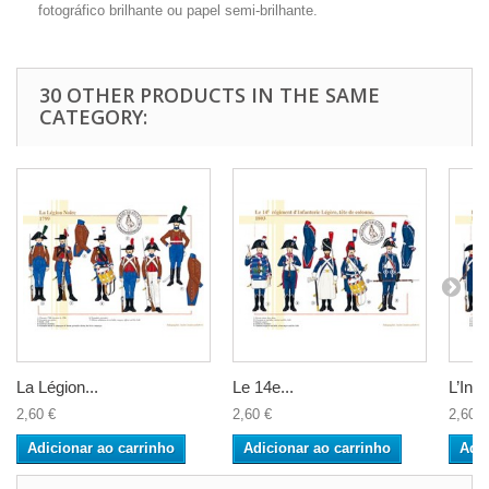
fotográfico brilhante ou papel semi-brilhante.
30 OTHER PRODUCTS IN THE SAME
CATEGORY:
La Légion...
Le 14e...
L’Infan
2,60 €
2,60 €
2,60 €
Adicionar ao carrinho
Adicionar ao carrinho
Adic