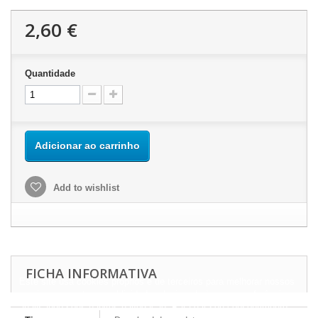
2,60 €
Quantidade
Adicionar ao carrinho
Add to wishlist
FICHA INFORMATIVA
Este site usa cookies próprios e de terceiros para melhorar nossos
serviços e mostrar a publicidade relacionada às suas preferências,
analisando seus hábitos navegação. Para dar seu consentimento