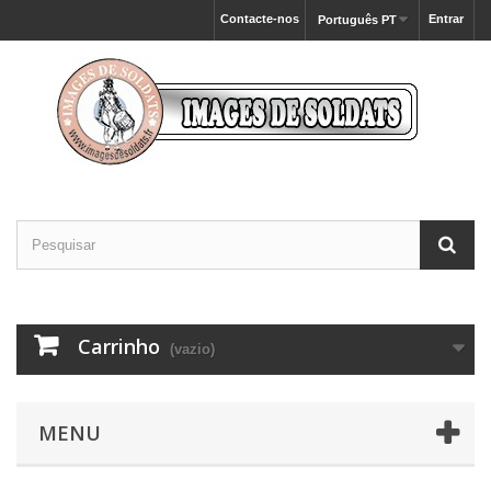
Contacte-nos
Entrar
Português PT
Carrinho
(vazio)
MENU