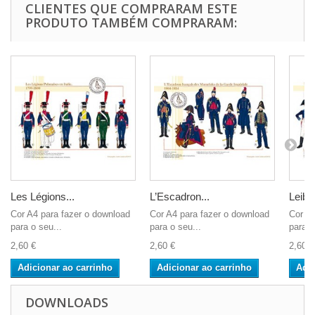
CLIENTES QUE COMPRARAM ESTE
PRODUTO TAMBÉM COMPRARAM:
Les Légions...
L’Escadron...
Leib..
Cor A4 para fazer o download
Cor A4 para fazer o download
Cor A4
para o seu...
para o seu...
para o
2,60 €
2,60 €
2,60 €
Adicionar ao carrinho
Adicionar ao carrinho
Adic
DOWNLOADS