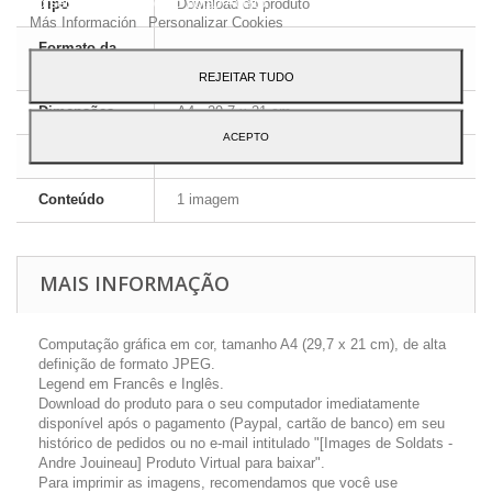
ao seu uso, pressione o botão Aceito.
Tipo
Download do produto
Más Información
Personalizar Cookies
Formato da
JPEG HD
imagem
REJEITAR TUDO
Dimensões
A4 - 29,7 x 21 cm
ACEPTO
Língua
Inglês e Francês
Conteúdo
1 imagem
MAIS INFORMAÇÃO
Computação gráfica em cor, tamanho A4 (29,7 x 21 cm), de alta
definição de formato JPEG.
Legend em Francês e Inglês.
Download do produto para o seu computador imediatamente
disponível após o pagamento (Paypal, cartão de banco) em seu
histórico de pedidos ou no e-mail intitulado "[Images de Soldats -
Andre Jouineau] Produto Virtual para baixar".
Para imprimir as imagens, recomendamos que você use