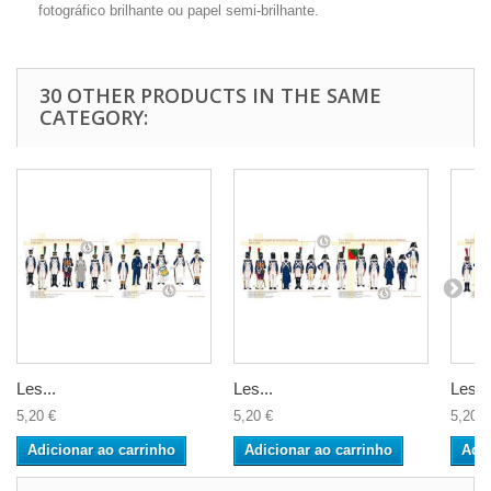
fotográfico brilhante ou papel semi-brilhante.
30 OTHER PRODUCTS IN THE SAME
CATEGORY:
Les...
Les...
Les...
5,20 €
5,20 €
5,20 €
Adicionar ao carrinho
Adicionar ao carrinho
Adic