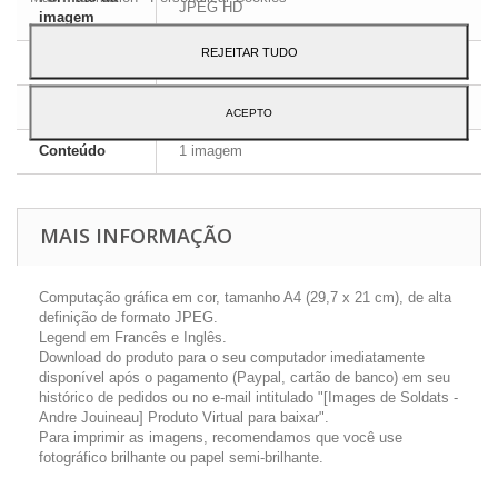
JPEG HD
imagem
REJEITAR TUDO
Dimensões
A4 - 29,7 x 21 cm
Língua
Inglês e Francês
ACEPTO
Conteúdo
1 imagem
MAIS INFORMAÇÃO
Computação gráfica em cor, tamanho A4 (29,7 x 21 cm), de alta
definição de formato JPEG.
Legend em Francês e Inglês.
Download do produto para o seu computador imediatamente
disponível após o pagamento (Paypal, cartão de banco) em seu
histórico de pedidos ou no e-mail intitulado "[Images de Soldats -
Andre Jouineau] Produto Virtual para baixar".
Para imprimir as imagens, recomendamos que você use
fotográfico brilhante ou papel semi-brilhante.