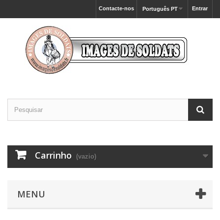
Contacte-nos
Entrar
Português PT
Carrinho
(vazio)
MENU