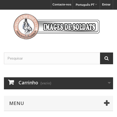
Contacte-nos
Entrar
Português PT
Carrinho
(vazio)
MENU