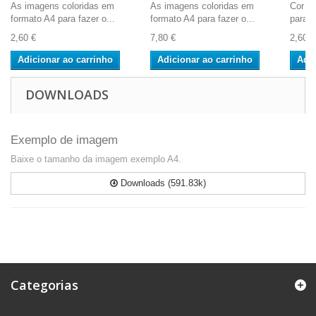
As imagens coloridas em
As imagens coloridas em
Cor A4
formato A4 para fazer o...
formato A4 para fazer o...
para o
2,60 €
7,80 €
2,60 €
Adicionar ao carrinho
Adicionar ao carrinho
Adic
DOWNLOADS
Exemplo de imagem
Baixe o tamanho da imagem exemplo A4.
Downloads (591.83k)
Categorias