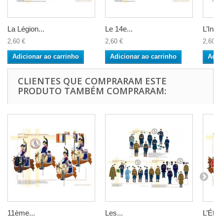
La Légion...
Le 14e...
L’Infan
2,60 €
2,60 €
2,60 €
Adicionar ao carrinho
Adicionar ao carrinho
Adic
CLIENTES QUE COMPRARAM ESTE
PRODUTO TAMBÉM COMPRARAM:
11ème...
Les...
L’État