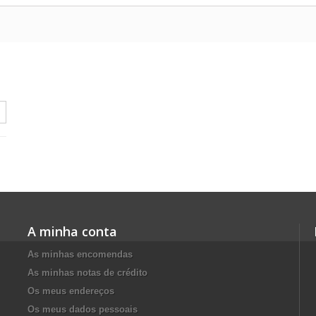
A minha conta
As minhas encomendas
As minhas notas de crédito
Os meus endereços
Os meus dados pessoais