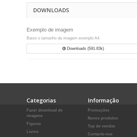
DOWNLOADS
Exemplo de imagem
Baixe o tamanho da imagem exemplo A4.
Downloads (591.83k)
Categorias
Informação
Fazer download de
Promoções
imagens
Novos produtos
Figuras
Top de vendas
Livros
Contacte-nos