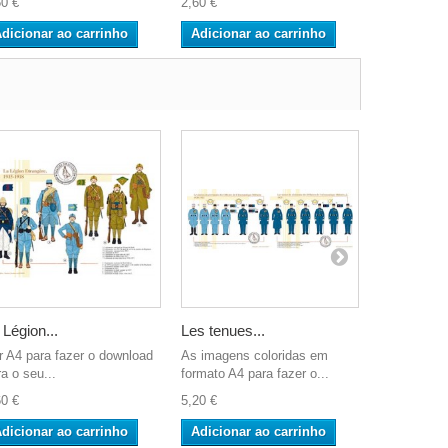
60 €
2,60 €
2,60 €
dicionar ao carrinho
Adicionar ao carrinho
Adicionar
 Légion...
Les tenues...
La Compag
r A4 para fazer o download
As imagens coloridas em
Cor A4 para
a o seu...
formato A4 para fazer o...
para o seu..
60 €
5,20 €
2,60 €
dicionar ao carrinho
Adicionar ao carrinho
Adicionar