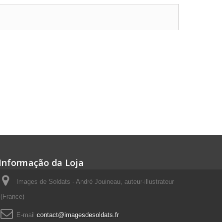
Informação da Loja
Images de Soldats - André Jouineau, auteur-illustrateur
(France)
E-mail
contact@imagesdesoldats.fr