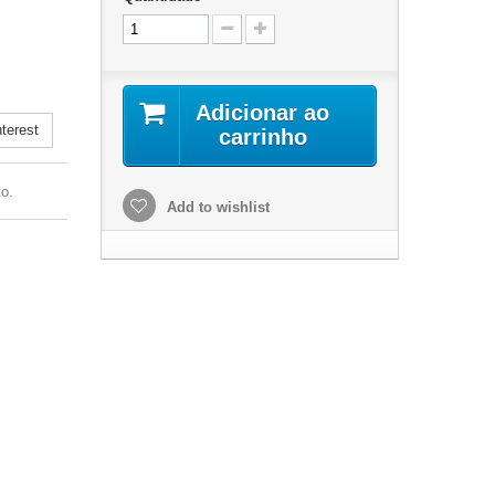
.
Adicionar ao
terest
carrinho
o.
Add to wishlist