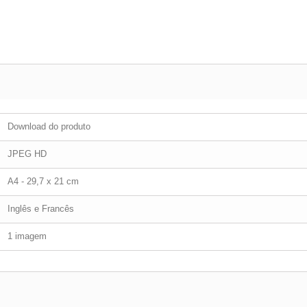
Download do produto
JPEG HD
A4 - 29,7 x 21 cm
Inglês e Francês
1 imagem