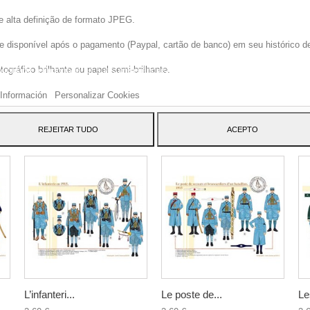
e alta definição de formato JPEG.
disponível após o pagamento (Paypal, cartão de banco) em seu histórico de p
site usa cookies próprios e de terceiros para melhorar nossos serviços e mos
gráfico brilhante ou papel semi-brilhante.
blicidade relacionada às suas preferências, analisando seus hábitos navegaç
 dar seu consentimento ao seu uso, pressione o botão Aceito.
Información
Personalizar Cookies
ATEGORY:
REJEITAR TUDO
ACEPTO
L’infanteri...
Le poste de...
Le