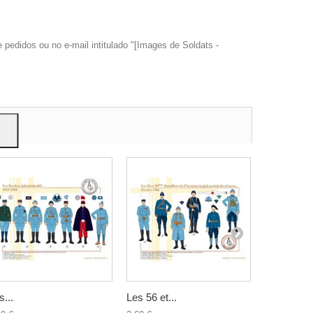
edidos ou no e-mail intitulado "[Images de Soldats -
trar
ão.
s...
Les 56 et...
La...