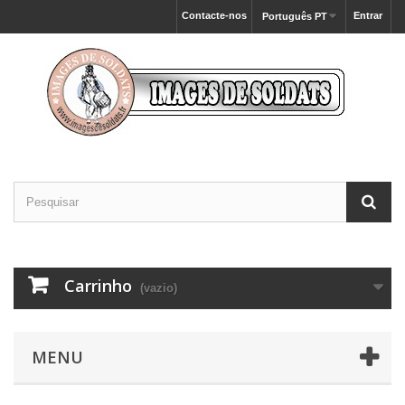
Contacte-nos
Entrar
Português PT
Carrinho
(vazio)
MENU