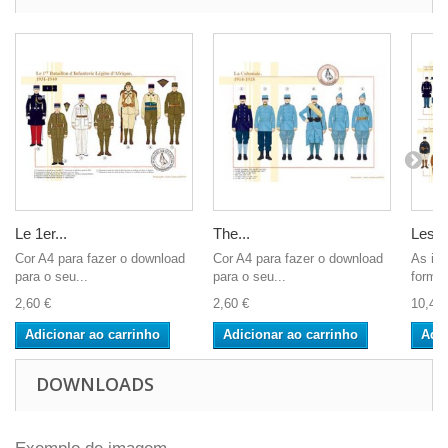
Le 1er...
The...
Les C
Cor A4 para fazer o download
Cor A4 para fazer o download
As im
para o seu...
para o seu...
format
2,60 €
2,60 €
10,40 
Adicionar ao carrinho
Adicionar ao carrinho
Adic
DOWNLOADS