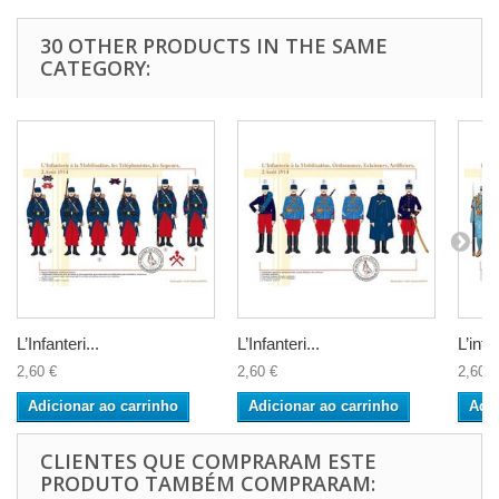
30 OTHER PRODUCTS IN THE SAME
CATEGORY:
L’Infanteri...
L’Infanteri...
L’infan
2,60 €
2,60 €
2,60 €
Adicionar ao carrinho
Adicionar ao carrinho
Adic
CLIENTES QUE COMPRARAM ESTE
PRODUTO TAMBÉM COMPRARAM: