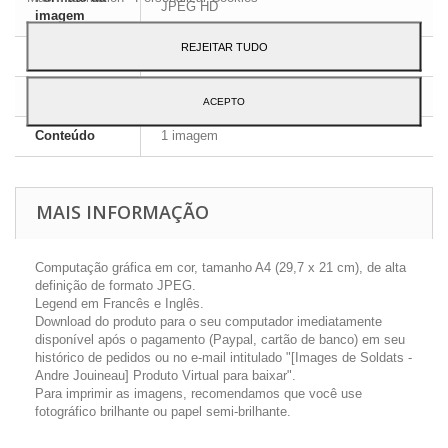
JPEG HD
imagem
REJEITAR TUDO
Dimensões
A4 - 29,7 x 21 cm
Língua
Inglês e Francês
ACEPTO
Conteúdo
1 imagem
MAIS INFORMAÇÃO
Computação gráfica em cor, tamanho A4 (29,7 x 21 cm), de alta
definição de formato JPEG.
Legend em Francês e Inglês.
Download do produto para o seu computador imediatamente
disponível após o pagamento (Paypal, cartão de banco) em seu
histórico de pedidos ou no e-mail intitulado "[Images de Soldats -
Andre Jouineau] Produto Virtual para baixar".
Para imprimir as imagens, recomendamos que você use
fotográfico brilhante ou papel semi-brilhante.