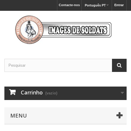
Contacte-nos
Entrar
Português PT
Carrinho
(vazio)
MENU