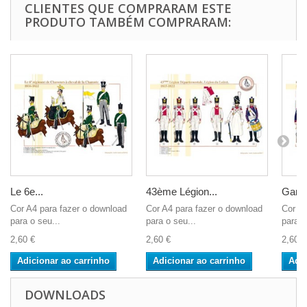
CLIENTES QUE COMPRARAM ESTE
PRODUTO TAMBÉM COMPRARAM:
Le 6e...
43ème Légion...
Garde
Cor A4 para fazer o download
Cor A4 para fazer o download
Cor A4
para o seu...
para o seu...
para o
2,60 €
2,60 €
2,60 €
Adicionar ao carrinho
Adicionar ao carrinho
Adic
DOWNLOADS