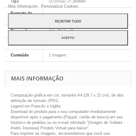
ao seu uso, pressione o botão Aceito.
Tipo
Download do produto
Más Información
Personalizar Cookies
Formato da
JPEG HD
imagem
REJEITAR TUDO
Dimensões
A4 - 29,7 x 21 cm
ACEPTO
Língua
Inglês e Francês
Conteúdo
1 imagem
MAIS INFORMAÇÃO
Computação gráfica em cor, tamanho A4 (29,7 x 21 cm), de alta
definição de formato JPEG.
Legend em Francês e Inglês.
Download do produto para o seu computador imediatamente
disponível após o pagamento (Paypal, cartão de banco) em seu
histórico de pedidos ou no e-mail intitulado "[Images de Soldats -
Andre Jouineau] Produto Virtual para baixar".
Para imprimir as imagens, recomendamos que você use