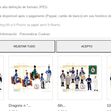
e alta definição de formato JPEG.
disponível após o pagamento (Paypal, cartão de banco) em seu histórico de p
site usa cookies próprios e de terceiros para melhorar nossos serviços e mos
gráfico brilhante ou papel semi-brilhante.
blicidade relacionada às suas preferências, analisando seus hábitos navegaç
 dar seu consentimento ao seu uso, pressione o botão Aceito.
Información
Personalizar Cookies
ATEGORY:
REJEITAR TUDO
ACEPTO
Dragons n °...
6th...
10