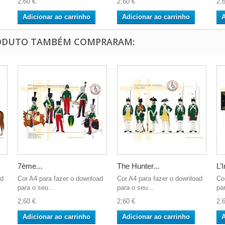
2,60 €
2,60 €
2,
Adicionar ao carrinho
Adicionar ao carrinho
A
RODUTO TAMBÉM COMPRARAM:
7ème...
The Hunter...
L’I
ad
Cor A4 para fazer o download
Cor A4 para fazer o download
Co
para o seu...
para o seu...
par
2,60 €
2,60 €
2,
Adicionar ao carrinho
Adicionar ao carrinho
A