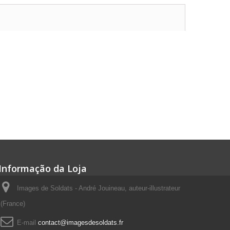
Informação da Loja
Images de Soldats - André Jouineau, auteur-illustrateur
(France)
E-mail
contact@imagesdesoldats.fr