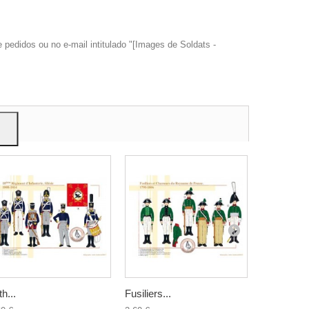
edidos ou no e-mail intitulado "[Images de Soldats -
trar
ão.
th...
Fusiliers...
Fusiliers...