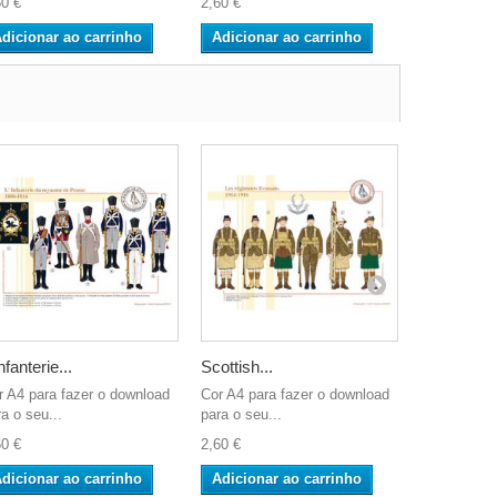
60 €
2,60 €
2,60 €
dicionar ao carrinho
Adicionar ao carrinho
Adicionar
nfanterie...
Scottish...
Fusiliers d
r A4 para fazer o download
Cor A4 para fazer o download
Cor A4 para
a o seu...
para o seu...
para o seu..
60 €
2,60 €
2,60 €
dicionar ao carrinho
Adicionar ao carrinho
Adicionar