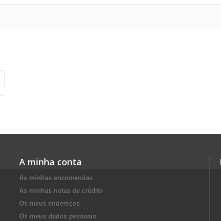
A minha conta
As minhas encomendas
As minhas notas de crédito
Os meus endereços
Os meus dados pessoais