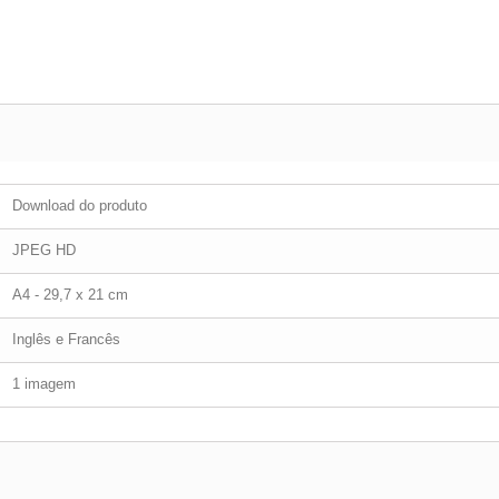
Download do produto
JPEG HD
A4 - 29,7 x 21 cm
Inglês e Francês
1 imagem