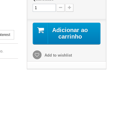
.
Adicionar ao
terest
carrinho
o.
Add to wishlist