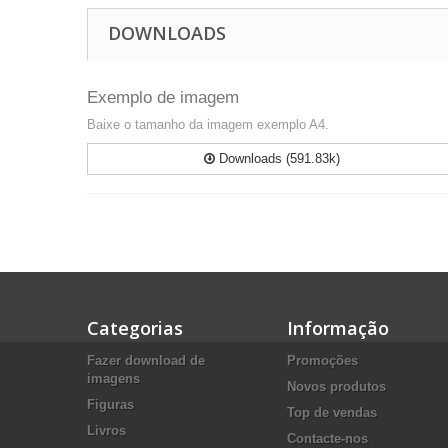
DOWNLOADS
Exemplo de imagem
Baixe o tamanho da imagem exemplo A4.
Downloads (591.83k)
Categorias
Informação
Fazer download de
Promoções
imagens
Novos produtos
Figuras
Top de vendas
Livros
Contacte-nos