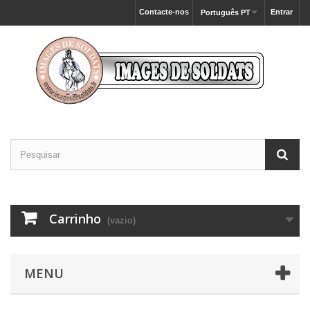
Contacte-nos
Entrar
Português PT
Carrinho
(vazio)
MENU