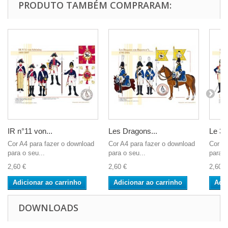
PRODUTO TAMBÉM COMPRARAM:
IR n°11 von...
Les Dragons...
Le 3e.
Cor A4 para fazer o download
Cor A4 para fazer o download
Cor A4
para o seu...
para o seu...
para o
2,60 €
2,60 €
2,60 €
Adicionar ao carrinho
Adicionar ao carrinho
Adic
DOWNLOADS