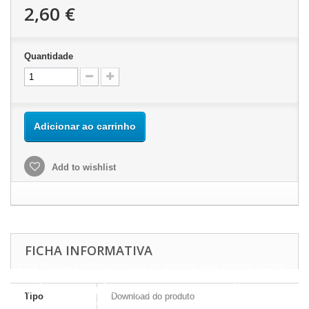
2,60 €
Quantidade
Adicionar ao carrinho
Add to wishlist
FICHA INFORMATIVA
Este site usa cookies próprios e de terceiros para melhorar nossos
serviços e mostrar a publicidade relacionada às suas preferências,
analisando seus hábitos navegação. Para dar seu consentimento
Tipo
Download do produto
ao seu uso, pressione o botão Aceito.