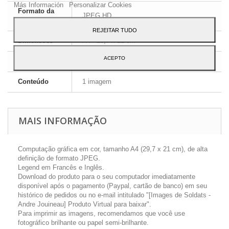
Más Información
Personalizar Cookies
Formato da
JPEG HD
imagem
REJEITAR TUDO
Dimensões
A4 - 29,7 x 21 cm
ACEPTO
Língua
Inglês e Francês
Conteúdo
1 imagem
MAIS INFORMAÇÃO
Computação gráfica em cor, tamanho A4 (29,7 x 21 cm), de alta
definição de formato JPEG.
Legend em Francês e Inglês.
Download do produto para o seu computador imediatamente
disponível após o pagamento (Paypal, cartão de banco) em seu
histórico de pedidos ou no e-mail intitulado "[Images de Soldats -
Andre Jouineau] Produto Virtual para baixar".
Para imprimir as imagens, recomendamos que você use
fotográfico brilhante ou papel semi-brilhante.