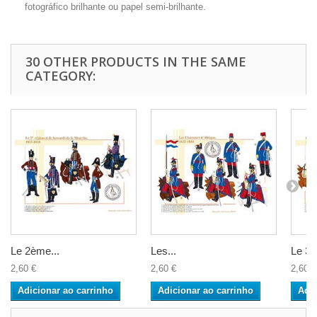
fotográfico brilhante ou papel semi-brilhante.
30 OTHER PRODUCTS IN THE SAME
CATEGORY:
Le 2ème...
Les...
Le 3e.
2,60 €
2,60 €
2,60 €
Adicionar ao carrinho
Adicionar ao carrinho
Adic