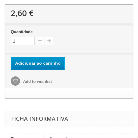
2,60 €
Quantidade
Adicionar ao carrinho
Add to wishlist
FICHA INFORMATIVA
Este site usa cookies próprios e de terceiros para melhorar nossos
serviços e mostrar a publicidade relacionada às suas preferências,
analisando seus hábitos navegação. Para dar seu consentimento