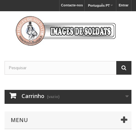
Contacte-nos
Entrar
Português PT
Carrinho
(vazio)
MENU