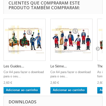
CLIENTES QUE COMPRARAM ESTE
PRODUTO TAMBÉM COMPRARAM:
Les Guides...
Le 5ème...
The 1s
Cor A4 para fazer o download
Cor A4 para fazer o download
As im
para o seu...
para o seu...
format
2,60 €
2,60 €
2,60 €
Adicionar ao carrinho
Adicionar ao carrinho
Adic
DOWNLOADS