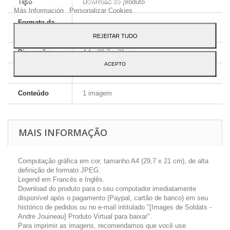
ao seu uso, pressione o botão Aceito.
Tipo
Download do produto
Más Información
Personalizar Cookies
Formato da
JPEG HD
imagem
REJEITAR TUDO
Dimensões
A4 - 29,7 x 21 cm
ACEPTO
Língua
Inglês e Francês
Conteúdo
1 imagem
MAIS INFORMAÇÃO
Computação gráfica em cor, tamanho A4 (29,7 x 21 cm), de alta
definição de formato JPEG.
Legend em Francês e Inglês.
Download do produto para o seu computador imediatamente
disponível após o pagamento (Paypal, cartão de banco) em seu
histórico de pedidos ou no e-mail intitulado "[Images de Soldats -
Andre Jouineau] Produto Virtual para baixar".
Para imprimir as imagens, recomendamos que você use