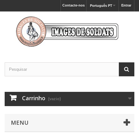
Contacte-nos
Entrar
Português PT
Carrinho
(vazio)
MENU