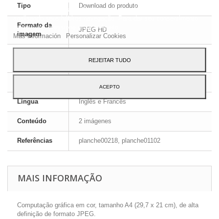
Este site usa cookies próprios e de terceiros para melhorar nossos
Tipo
Download do produto
serviços e mostrar a publicidade relacionada às suas preferências,
analisando seus hábitos navegação. Para dar seu consentimento
Formato da
ao seu uso, pressione o botão Aceito.
JPEG HD
imagem
Más Información
Personalizar Cookies
Formato de
ZIP
REJEITAR TUDO
arquivo
Dimensões
A4 - 29,7 x 21 cm
ACEPTO
Língua
Inglês e Francês
Conteúdo
2 imágenes
Referências
planche00218, planche01102
MAIS INFORMAÇÃO
Computação gráfica em cor, tamanho A4 (29,7 x 21 cm), de alta
definição de formato JPEG.