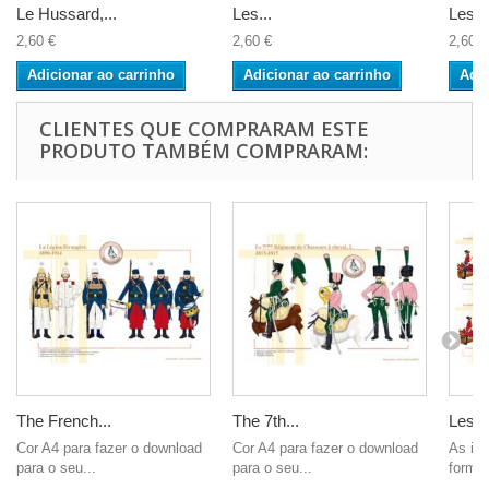
Le Hussard,...
Les...
Les...
2,60 €
2,60 €
2,60 €
Adicionar ao carrinho
Adicionar ao carrinho
Adic
CLIENTES QUE COMPRARAM ESTE
PRODUTO TAMBÉM COMPRARAM:
The French...
The 7th...
Les...
Cor A4 para fazer o download
Cor A4 para fazer o download
As im
para o seu...
para o seu...
format