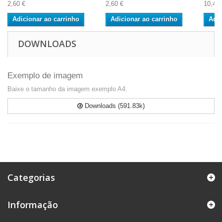
2,60 €
2,60 €
10,40 
Adicionar ao carrinho
Adicionar ao carrinho
Adic
DOWNLOADS
Exemplo de imagem
Baixe o tamanho da imagem exemplo A4.
Downloads (591.83k)
Categorias
Informação