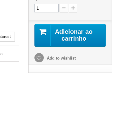
.
Adicionar ao
terest
carrinho
o.
Add to wishlist