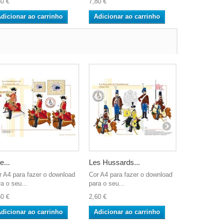
80 €
7,80 €
2,60 €
dicionar ao carrinho
Adicionar ao carrinho
Adicionar
e...
Les Hussards...
Les Guides
r A4 para fazer o download
Cor A4 para fazer o download
Cor A4 para
a o seu...
para o seu...
para o seu..
60 €
2,60 €
2,60 €
dicionar ao carrinho
Adicionar ao carrinho
Adicionar