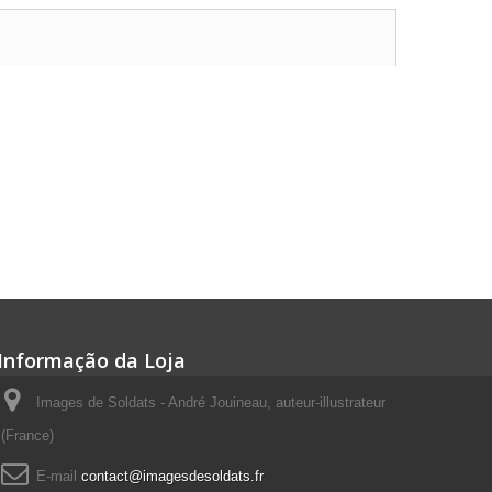
Informação da Loja
Images de Soldats - André Jouineau, auteur-illustrateur
(France)
E-mail
contact@imagesdesoldats.fr