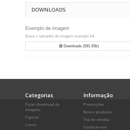
DOWNLOADS
Exemplo de imagem
Baixe o tamanho da imagem exemplo A4.
Downloads (591.83k)
Categorias
Informação
Fazer download de
Promoções
imagens
Novos produtos
Figuras
Top de vendas
Livros
Contacte-nos