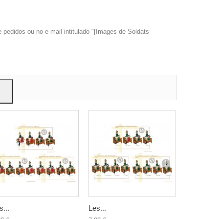
edidos ou no e-mail intitulado "[Images de Soldats -
trar
ão.
s...
Les...
La...