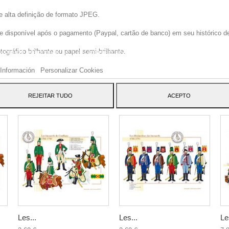
e alta definição de formato JPEG.
disponível após o pagamento (Paypal, cartão de banco) em seu histórico de p
site usa cookies próprios e de terceiros para melhorar nossos serviços e mos
gráfico brilhante ou papel semi-brilhante.
blicidade relacionada às suas preferências, analisando seus hábitos navegaç
 dar seu consentimento ao seu uso, pressione o botão Aceito.
Información
Personalizar Cookies
ATEGORY:
REJEITAR TUDO
ACEPTO
Les...
Les...
Le