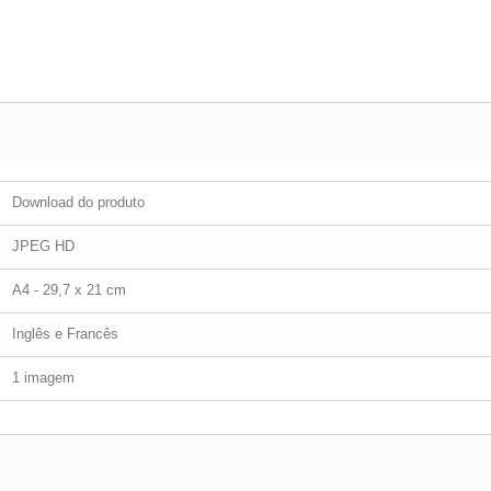
Download do produto
JPEG HD
A4 - 29,7 x 21 cm
Inglês e Francês
1 imagem