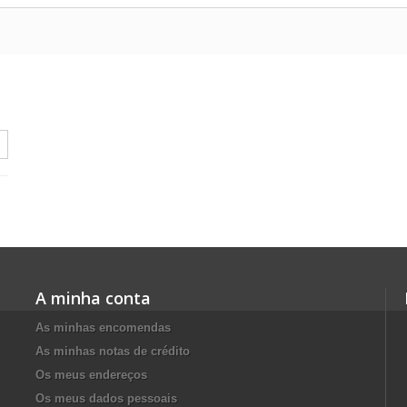
A minha conta
As minhas encomendas
As minhas notas de crédito
Os meus endereços
Os meus dados pessoais