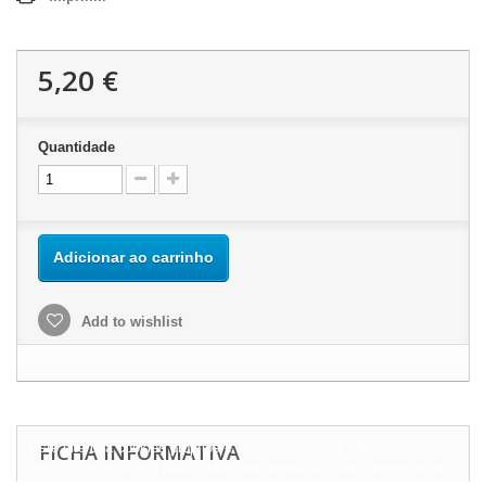
5,20 €
Quantidade
Adicionar ao carrinho
Add to wishlist
Este site usa cookies próprios e de terceiros para melhorar nossos
FICHA INFORMATIVA
serviços e mostrar a publicidade relacionada às suas preferências,
analisando seus hábitos navegação. Para dar seu consentimento