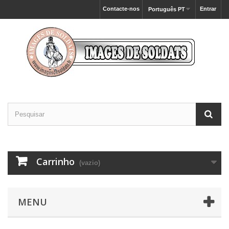
Contacte-nos
Entrar
Português PT
Carrinho
(vazio)
MENU