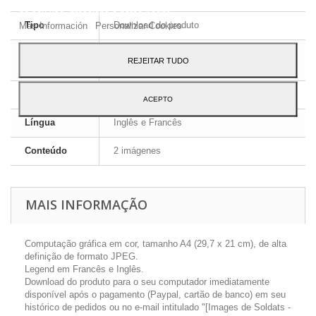
ao seu uso, pressione o botão Aceito.
Más Información
Tipo
Personalizar Cookies
Download do produto
Formato da
JPEG HD
REJEITAR TUDO
imagem
Dimensões
A4 - 29,7 x 21 cm
ACEPTO
Língua
Inglês e Francês
Conteúdo
2 imágenes
MAIS INFORMAÇÃO
Computação gráfica em cor, tamanho A4 (29,7 x 21 cm), de alta
definição de formato JPEG.
Legend em Francês e Inglês.
Download do produto para o seu computador imediatamente
disponível após o pagamento (Paypal, cartão de banco) em seu
histórico de pedidos ou no e-mail intitulado "[Images de Soldats -