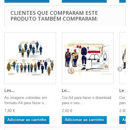
CLIENTES QUE COMPRARAM ESTE
PRODUTO TAMBÉM COMPRARAM:
Les...
Le...
Le 17
As imagens coloridas em
Cor A4 para fazer o download
Cor A4
formato A4 para fazer o...
para o seu...
para o
7,80 €
2,60 €
2,60 €
Adicionar ao carrinho
Adicionar ao carrinho
Adic