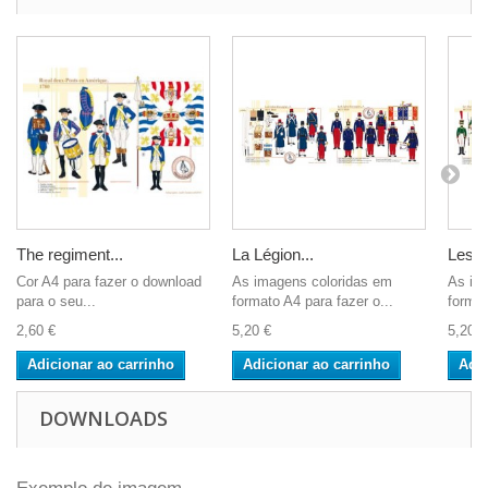
The regiment...
La Légion...
Les...
Cor A4 para fazer o download
As imagens coloridas em
As im
para o seu...
formato A4 para fazer o...
format
2,60 €
5,20 €
5,20 €
Adicionar ao carrinho
Adicionar ao carrinho
Adic
DOWNLOADS