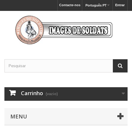
Contacte-nos
Entrar
Português PT
Carrinho
(vazio)
MENU