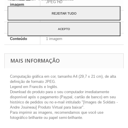
JPEG HD
imagem
REJEITAR TUDO
Dimensões
A4 - 29,7 x 21 cm
Língua
Inglês e Francês
ACEPTO
Conteúdo
1 imagem
MAIS INFORMAÇÃO
Computação gráfica em cor, tamanho A4 (29,7 x 21 cm), de alta
definição de formato JPEG.
Legend em Francês e Inglês.
Download do produto para o seu computador imediatamente
disponível após o pagamento (Paypal, cartão de banco) em seu
histórico de pedidos ou no e-mail intitulado "[Images de Soldats -
Andre Jouineau] Produto Virtual para baixar".
Para imprimir as imagens, recomendamos que você use
fotográfico brilhante ou papel semi-brilhante.