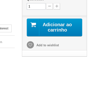
.
Adicionar ao
terest
carrinho
o.
Add to wishlist