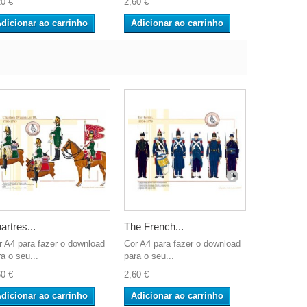
20 €
2,60 €
2,60 €
dicionar ao carrinho
Adicionar ao carrinho
Adicionar
artres...
The French...
Le Trompet
r A4 para fazer o download
Cor A4 para fazer o download
Cor A4 para
a o seu...
para o seu...
para o seu..
60 €
2,60 €
2,60 €
dicionar ao carrinho
Adicionar ao carrinho
Adicionar