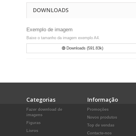
DOWNLOADS
Exemplo de imagem
Baixe o tamanho da imagem exemplo A4.
Downloads (591.83k)
Categorias
Informação
Fazer download de
Promoções
imagens
Novos produtos
Figuras
Top de vendas
Livros
Contacte-nos