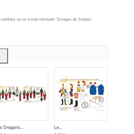
edidos ou no e-mail intitulado "[Images de Soldats -
trar
ão.
s Dragons...
Le...
Les Dragon