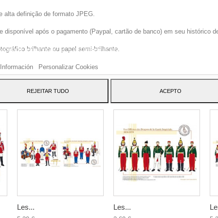
e alta definição de formato JPEG.
disponível após o pagamento (Paypal, cartão de banco) em seu histórico de p
site usa cookies próprios e de terceiros para melhorar nossos serviços e mos
gráfico brilhante ou papel semi-brilhante.
blicidade relacionada às suas preferências, analisando seus hábitos navegaç
 dar seu consentimento ao seu uso, pressione o botão Aceito.
Información
Personalizar Cookies
ATEGORY:
REJEITAR TUDO
ACEPTO
Les...
Les...
Le