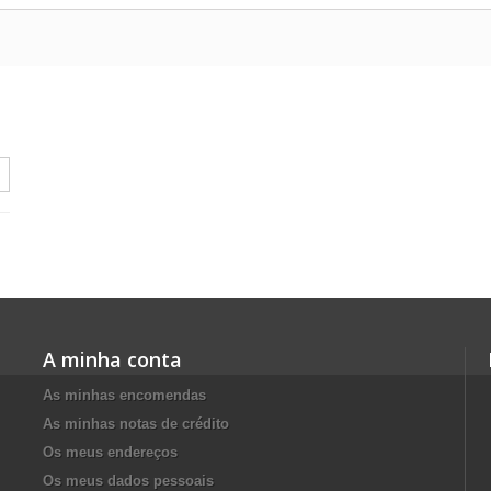
A minha conta
As minhas encomendas
As minhas notas de crédito
Os meus endereços
Os meus dados pessoais