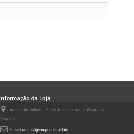
Informação da Loja
Images de Soldats - André Jouineau, auteur-illustrateur
(France)
E-mail
contact@imagesdesoldats.fr