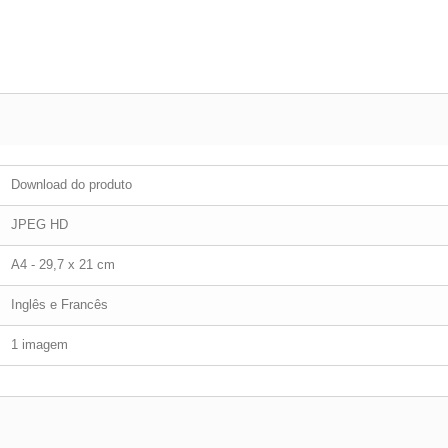
Download do produto
JPEG HD
A4 - 29,7 x 21 cm
Inglês e Francês
1 imagem