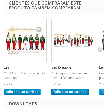
CLIENTES QUE COMPRARAM ESTE
PRODUTO TAMBÉM COMPRARAM:
Les...
Les Dragons...
Le 13
Cor A4 para fazer o download
As imagens coloridas em
Cor A4
para o seu...
formato A4 para fazer o...
para o
2,60 €
5,20 €
2,60 €
Adicionar ao carrinho
Adicionar ao carrinho
Adic
DOWNLOADS