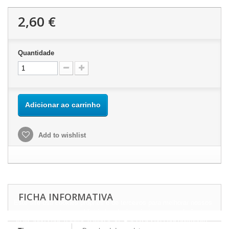
2,60 €
Quantidade
Adicionar ao carrinho
Add to wishlist
FICHA INFORMATIVA
Este site usa cookies próprios e de terceiros para melhorar nossos
serviços e mostrar a publicidade relacionada às suas preferências,
analisando seus hábitos navegação. Para dar seu consentimento