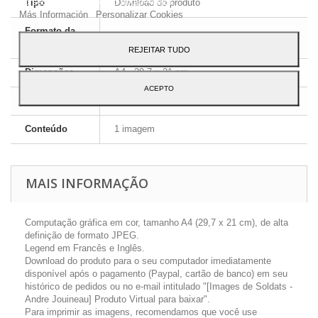
ao seu uso, pressione o botão Aceito.
Tipo
Download do produto
Más Información
Personalizar Cookies
Formato da
JPEG HD
imagem
REJEITAR TUDO
Dimensões
A4 - 29,7 x 21 cm
ACEPTO
Língua
Inglês e Francês
Conteúdo
1 imagem
MAIS INFORMAÇÃO
Computação gráfica em cor, tamanho A4 (29,7 x 21 cm), de alta
definição de formato JPEG.
Legend em Francês e Inglês.
Download do produto para o seu computador imediatamente
disponível após o pagamento (Paypal, cartão de banco) em seu
histórico de pedidos ou no e-mail intitulado "[Images de Soldats -
Andre Jouineau] Produto Virtual para baixar".
Para imprimir as imagens, recomendamos que você use