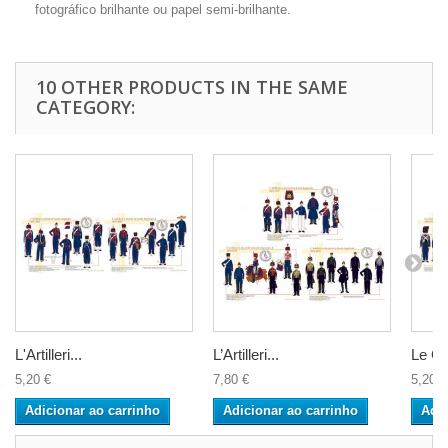
fotográfico brilhante ou papel semi-brilhante.
10 OTHER PRODUCTS IN THE SAME
CATEGORY:
L'Artilleri...
L’Artilleri...
Le Gé
5,20 €
7,80 €
5,20 €
Adicionar ao carrinho
Adicionar ao carrinho
Adic