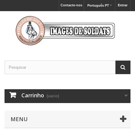
Contacte-nos
Entrar
Português PT
Carrinho
(vazio)
MENU