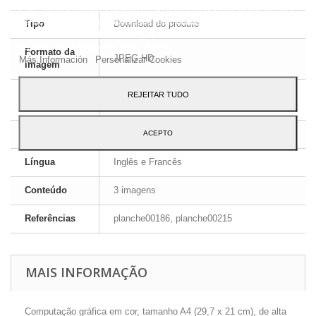
Este site usa cookies próprios e de terceiros para melhorar nossos
serviços e mostrar a publicidade relacionada às suas preferências,
Tipo
Download do produto
analisando seus hábitos navegação. Para dar seu consentimento
ao seu uso, pressione o botão Aceito.
Formato da
JPEG HD
Más Información
Personalizar Cookies
imagem
Formato de
REJEITAR TUDO
ZIP
arquivo
Dimensões
A4 - 29,7 x 21 cm
ACEPTO
Língua
Inglês e Francês
Conteúdo
3 imagens
Referências
planche00186, planche00215
MAIS INFORMAÇÃO
Computação gráfica em cor, tamanho A4 (29,7 x 21 cm), de alta