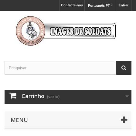
Contacte-nos
Entrar
Português PT
Carrinho
(vazio)
MENU