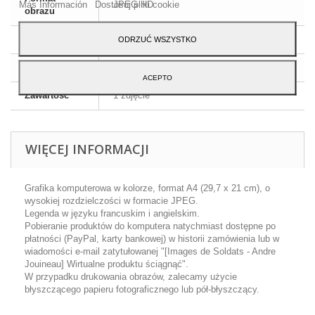
Más Información
Dostosuj pliki cookie
JPEG HD
obrazu
Wymiary
A4 - 29,7 x 21 cm
ODRZUĆ WSZYSTKO
Język
Angielski i francuski
ACEPTO
Zawartość
1 zdjęcie
WIĘCEJ INFORMACJI
Grafika komputerowa w kolorze, format A4 (29,7 x 21 cm), o
wysokiej rozdzielczości w formacie JPEG.
Legenda w języku francuskim i angielskim.
Pobieranie produktów do komputera natychmiast dostępne po
płatności (PayPal, karty bankowej) w historii zamówienia lub w
wiadomości e-mail zatytułowanej "[Images de Soldats - Andre
Jouineau] Wirtualne produktu ściągnąć".
W przypadku drukowania obrazów, zalecamy użycie
błyszczącego papieru fotograficznego lub pół-błyszczący.