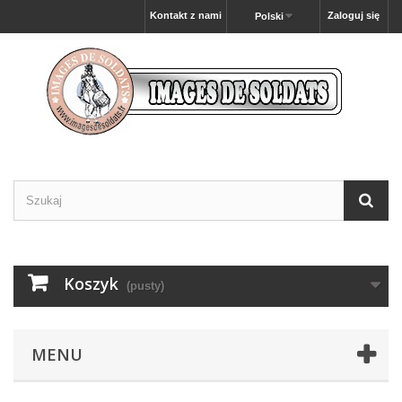
Kontakt z nami
Zaloguj się
Polski
Koszyk
(pusty)
MENU