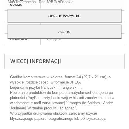
Más Información
Dostosuj pliki cookie
JPEG HD
obrazu
Wymiary
A4 - 29,7 x 21 cm
ODRZUĆ WSZYSTKO
Język
Angielski i francuski
ACEPTO
Zawartość
1 zdjęcie
WIĘCEJ INFORMACJI
Grafika komputerowa w kolorze, format A4 (29,7 x 21 cm), o
wysokiej rozdzielczości w formacie JPEG.
Legenda w języku francuskim i angielskim.
Pobieranie produktów do komputera natychmiast dostępne po
płatności (PayPal, karty bankowej) w historii zamówienia lub w
wiadomości e-mail zatytułowanej "[Images de Soldats - Andre
Jouineau] Wirtualne produktu ściągnąć".
W przypadku drukowania obrazów, zalecamy użycie
błyszczącego papieru fotograficznego lub pół-błyszczący.