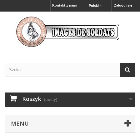
Kontakt z nami
Zaloguj się
Polski
Koszyk
(pusty)
MENU