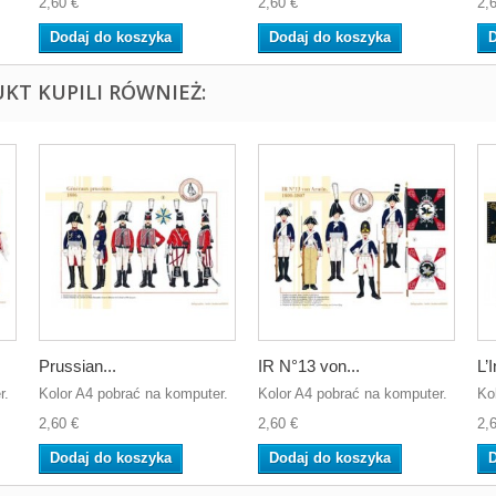
2,60 €
2,60 €
2,
Dodaj do koszyka
Dodaj do koszyka
D
UKT KUPILI RÓWNIEŻ:
Prussian...
IR N°13 von...
L’I
r.
Kolor A4 pobrać na komputer.
Kolor A4 pobrać na komputer.
Ko
2,60 €
2,60 €
2,
Dodaj do koszyka
Dodaj do koszyka
D