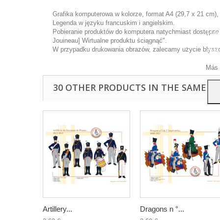
Grafika komputerowa w kolorze, format A4 (29,7 x 21 cm),
Legenda w języku francuskim i angielskim.
Pobieranie produktów do komputera natychmiast dostępne p
Ta wi
Jouineau] Wirtualne produktu ściągnąć".
ulep
W przypadku drukowania obrazów, zalecamy użycie błyszcz
anal
przy
Más 
30 OTHER PRODUCTS IN THE SAME C
Artillery...
Dragons n °...