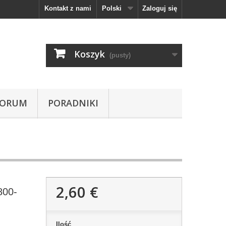
Kontakt z nami
Polski
Zaloguj się
Koszyk
(pusty)
FORUM
PORADNIKI
2,60 €
800-
Ilość