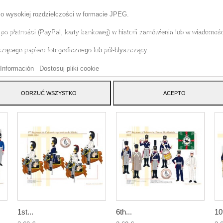
 o wysokiej rozdzielczości w formacie JPEG.
o płatności (PayPal, karty bankowej) w historii zamówienia lub w wiadomości
tryna korzysta z w?asnych plików cookie i plików cookie stron trzecich w cel
szenia naszych us?ug i pokazywa? Ci reklamy zwi?zane z Twoimi preferencja
ącego papieru fotograficznego lub pół-błyszczący.
izuj?c Twoje nawyki nawigacja. Aby wyrazi? zgod? na jego u?ycie, naci?nij
cisk Akceptuj.
Información
Dostosuj pliki cookie
ATEGORY:
ODRZUĆ WSZYSTKO
ACEPTO
1st...
6th...
10