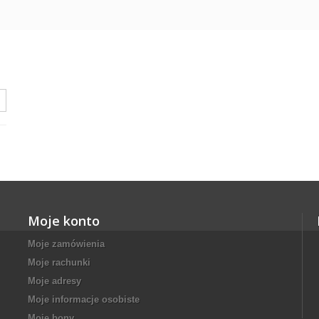
Moje konto
Moje zamówienia
Moje rachunki
Moje adresy
Moje informacje osobiste
Moje bony