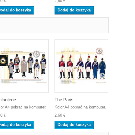
60 €
2,60 €
2,60 €
odaj do koszyka
Dodaj do koszyka
Dodaj do
nfanterie...
The Paris...
The 1st...
lor A4 pobrać na komputer.
Kolor A4 pobrać na komputer.
Kolor A4 po
60 €
2,60 €
2,60 €
odaj do koszyka
Dodaj do koszyka
Dodaj do