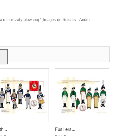
 e-mail zatytułowanej "[Images de Soldats - Andre
u
mi,
th...
Fusiliers...
Fusiliers...