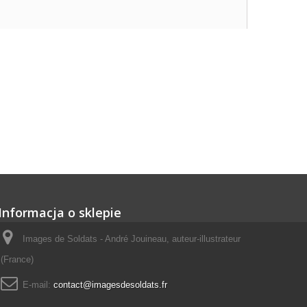
Informacja o sklepie
Images de Soldats - André Jouineau, auteur-illustrateur
(France)
E-mail:
contact@imagesdesoldats.fr